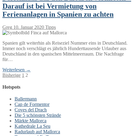
Darauf ist bei Vermietung von
Ferienanlagen in Spanien zu achten
Greg
10. Januar 2020
Tipps
Spanien gilt weiterhin als Reiseziel Nummer eins in Deutschland.
Immer noch verschlägt es jährlich Hunderttausende Urlauber aus
Deutschland in den spanischen Mittelmeerraum. Die Nachfrage
für…
Weiterlesen →
Seitennummerierung
Bisherige
1
2
der
Hotspots
Beiträge
Ballermann
Cap de Formentor
Coves del Drach
Die 5 schönsten Strände
Märkte Mallorca
Kathedrale La Seu
Radurlaub auf Mallorca