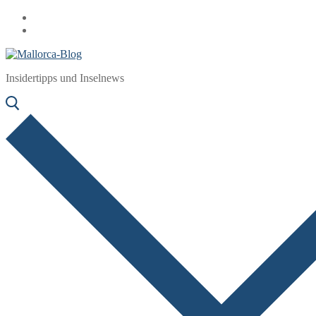
Zum
Menü
Schließen
Inhalt
springen
Insidertipps und Inselnews