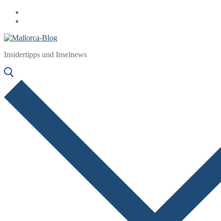
Zum
Menü
Schließen
Inhalt
springen
Insidertipps und Inselnews