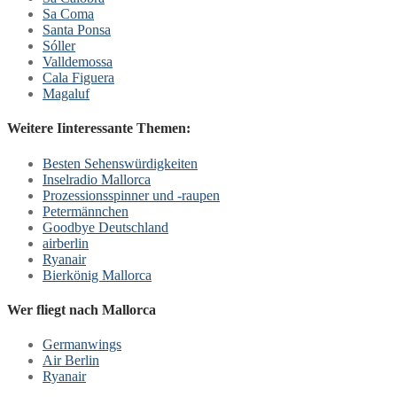
Sa Coma
Santa Ponsa
Sóller
Valldemossa
Cala Figuera
Magaluf
Weitere Iinteressante Themen:
Besten Sehenswürdigkeiten
Inselradio Mallorca
Prozessionsspinner und -raupen
Petermännchen
Goodbye Deutschland
airberlin
Ryanair
Bierkönig Mallorca
Wer fliegt nach Mallorca
Germanwings
Air Berlin
Ryanair