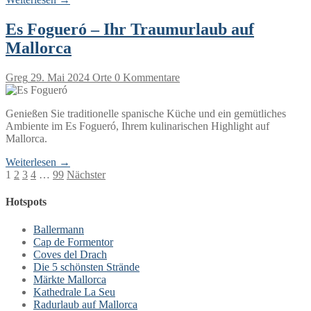
Es Fogueró – Ihr Traumurlaub auf
Mallorca
Greg
29. Mai 2024
Orte
0 Kommentare
Genießen Sie traditionelle spanische Küche und ein gemütliches
Ambiente im Es Fogueró, Ihrem kulinarischen Highlight auf
Mallorca.
Weiterlesen →
Seitennummerierung
1
2
3
4
…
99
Nächster
der
Hotspots
Beiträge
Ballermann
Cap de Formentor
Coves del Drach
Die 5 schönsten Strände
Märkte Mallorca
Kathedrale La Seu
Radurlaub auf Mallorca