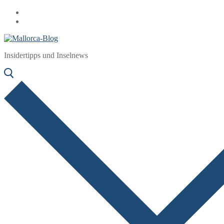
Zum
Menü
Schließen
Inhalt
springen
Insidertipps und Inselnews