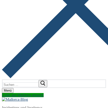
Suchen
nach:
Menü
Leute aus Mallorca gesucht
Insidertipps und Inselnews