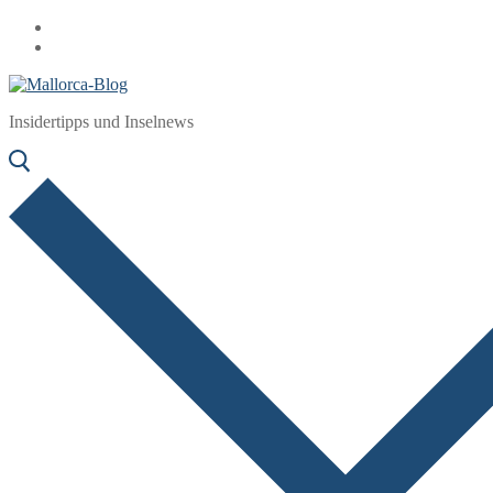
Zum
Menü
Schließen
Inhalt
springen
Insidertipps und Inselnews