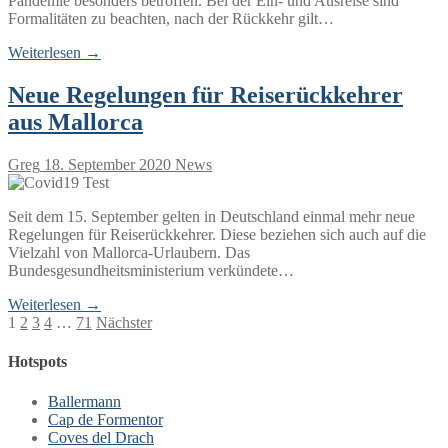
Pandemie besonders betroffen. Bei der Ein- und Ausreise sind
Formalitäten zu beachten, nach der Rückkehr gilt…
Weiterlesen →
Neue Regelungen für Reiserückkehrer
aus Mallorca
Greg
18. September 2020
News
Seit dem 15. September gelten in Deutschland einmal mehr neue
Regelungen für Reiserückkehrer. Diese beziehen sich auch auf die
Vielzahl von Mallorca-Urlaubern. Das
Bundesgesundheitsministerium verkündete…
Weiterlesen →
Seitennummerierung
1
2
3
4
…
71
Nächster
der
Hotspots
Beiträge
Ballermann
Cap de Formentor
Coves del Drach