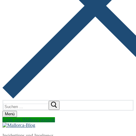
Suchen
nach:
Menü
Leute aus Mallorca gesucht
Insidertipps und Inselnews