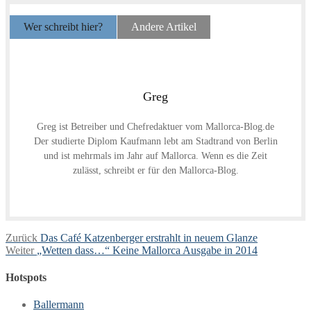
Wer schreibt hier?
Andere Artikel
Greg
Greg ist Betreiber und Chefredaktuer vom Mallorca-Blog.de
Der studierte Diplom Kaufmann lebt am Stadtrand von Berlin
und ist mehrmals im Jahr auf Mallorca. Wenn es die Zeit
zulässt, schreibt er für den Mallorca-Blog.
Beitragsnavigation
Vorheriger
Zurück
Das Café Katzenberger erstrahlt in neuem Glanze
Nächster
Beitrag:
Weiter
„Wetten dass…“ Keine Mallorca Ausgabe in 2014
Beitrag:
Hotspots
Ballermann