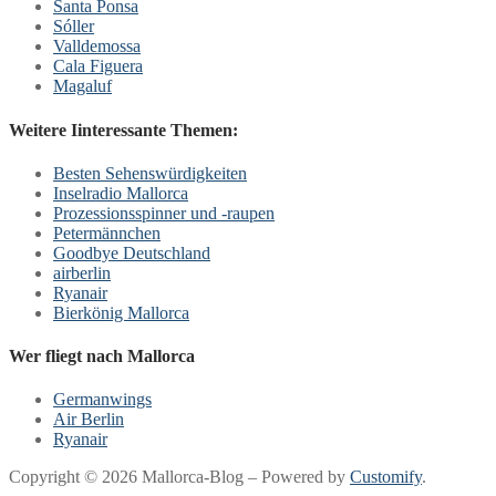
Santa Ponsa
Sóller
Valldemossa
Cala Figuera
Magaluf
Weitere Iinteressante Themen:
Besten Sehenswürdigkeiten
Inselradio Mallorca
Prozessionsspinner und -raupen
Petermännchen
Goodbye Deutschland
airberlin
Ryanair
Bierkönig Mallorca
Wer fliegt nach Mallorca
Germanwings
Air Berlin
Ryanair
Copyright © 2026 Mallorca-Blog – Powered by
Customify
.