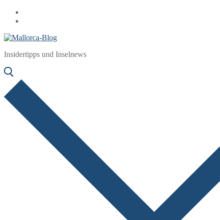
Zum
Menü
Schließen
Inhalt
springen
Insidertipps und Inselnews