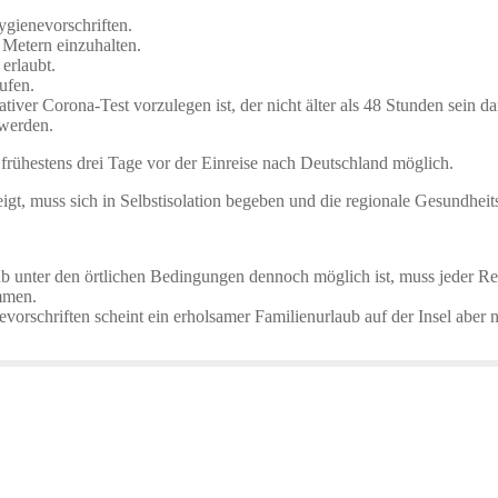
ygienevorschriften.
 Metern einzuhalten.
erlaubt.
ufen.
tiver Corona-Test vorzulegen ist, der nicht älter als 48 Stunden sein da
 werden.
 frühestens drei Tage vor der Einreise nach Deutschland möglich.
t, muss sich in Selbstisolation begeben und die regionale Gesundheit
ub unter den örtlichen Bedingungen dennoch möglich ist, muss jeder Rei
mmen.
vorschriften scheint ein erholsamer Familienurlaub auf der Insel aber n