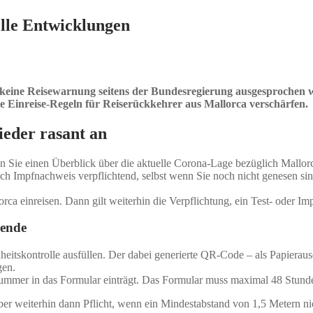
elle Entwicklungen
ber keine Reisewarnung seitens der Bundesregierung ausgesprochen w
 die Einreise-Regeln für Reiserückkehrer aus Mallorca verschärfen.
ieder rasant an
ie einen Überblick über die aktuelle Corona-Lage bezüglich Mallorca. D
h Impfnachweis verpflichtend, selbst wenn Sie noch nicht genesen sind
a einreisen. Dann gilt weiterhin die Verpflichtung, ein Test- oder Im
sende
eitskontrolle ausfüllen. Der dabei generierte QR-Code – als Papierau
gen.
ummer in das Formular einträgt. Das Formular muss maximal 48 Stunden
er weiterhin dann Pflicht, wenn ein Mindestabstand von 1,5 Metern nich