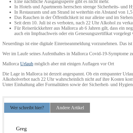
Eine nächtliche Ausgangssperre gibt es nicht mehr.
In Hotels und Apartments herrschen strenge Sicherheits- und H
In Restaurants und am Strand ist weiterhin ein Abstand von 1,5
Das Rauchen in der Öffentlichkeit ist nur alleine und im Stehen 
Seit dem 10. Juli ist es verboten, nach 22 Uhr Alkohol zu verka
Für Reiserückkehrer aus Mallorca ab 6 Jahren gilt, dass ein nega
auch ein Impfnachweis oder ein Genesungszertifikat vorgelegt
Neuerdings ist eine digitale Einreiseanmeldung vorzunehmen. Das ist
Wer im Laufe seines Aufenthaltes in Mallorca Covid-19-Symptome zeig
Mallorca
Urlaub
möglich aber mit einigen Auflagen vor Ort
Die Lage in Mallorca ist derzeit angespannt. Ob ein entspannter Urla
Alkoholverbot nach 22 Uhr wahrscheinlich nicht auf ihre Kosten ko
Unter Einhaltung aller Formalitäten sowie der Sicherheit- und Hygiene
Wer schreibt hier?
Andere Artikel
Greg