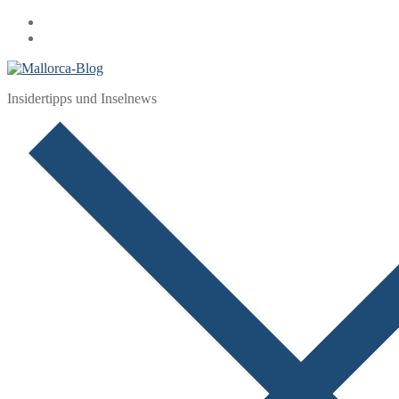
Zum
Menü
Schließen
Inhalt
springen
Insidertipps und Inselnews