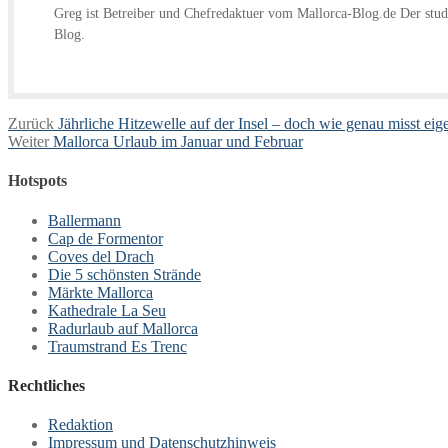
Greg ist Betreiber und Chefredaktuer vom Mallorca-Blog.de Der studi
Blog.
Beitragsnavigation
Vorheriger
Zurück
Jährliche Hitzewelle auf der Insel – doch wie genau misst ei
Nächster
Beitrag:
Weiter
Mallorca Urlaub im Januar und Februar
Beitrag:
Hotspots
Ballermann
Cap de Formentor
Coves del Drach
Die 5 schönsten Strände
Märkte Mallorca
Kathedrale La Seu
Radurlaub auf Mallorca
Traumstrand Es Trenc
Rechtliches
Redaktion
Impressum und Datenschutzhinweis