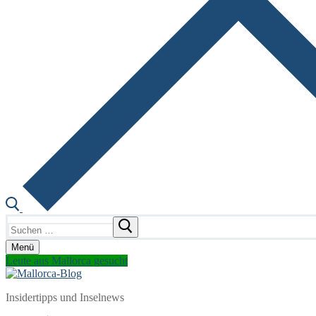
Suchen
nach:
Menü
Leute aus Mallorca gesucht
Insidertipps und Inselnews