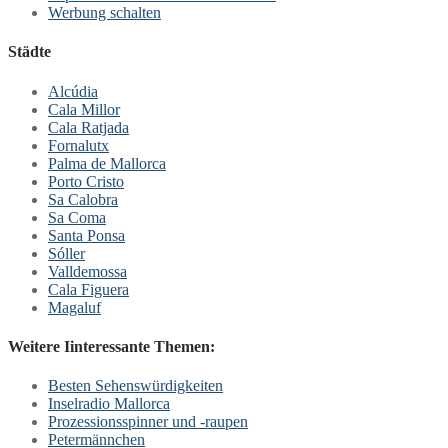
Werbung schalten
Städte
Alcúdia
Cala Millor
Cala Ratjada
Fornalutx
Palma de Mallorca
Porto Cristo
Sa Calobra
Sa Coma
Santa Ponsa
Sóller
Valldemossa
Cala Figuera
Magaluf
Weitere Iinteressante Themen:
Besten Sehenswürdigkeiten
Inselradio Mallorca
Prozessionsspinner und -raupen
Petermännchen