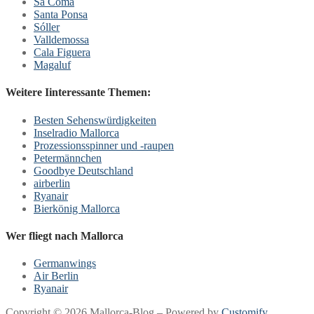
Sa Coma
Santa Ponsa
Sóller
Valldemossa
Cala Figuera
Magaluf
Weitere Iinteressante Themen:
Besten Sehenswürdigkeiten
Inselradio Mallorca
Prozessionsspinner und -raupen
Petermännchen
Goodbye Deutschland
airberlin
Ryanair
Bierkönig Mallorca
Wer fliegt nach Mallorca
Germanwings
Air Berlin
Ryanair
Copyright © 2026 Mallorca-Blog – Powered by
Customify
.