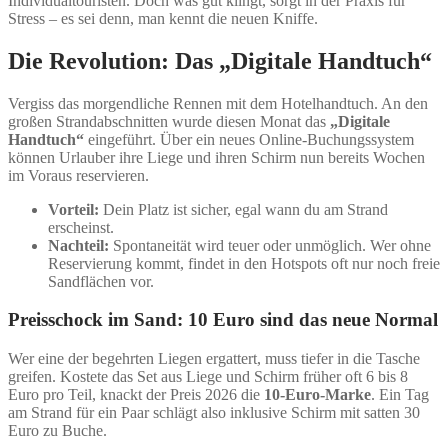
Individualtouristen. Doch was gut klingt, sorgt in der Praxis für
Stress – es sei denn, man kennt die neuen Kniffe.
Die Revolution: Das „Digitale Handtuch“
Vergiss das morgendliche Rennen mit dem Hotelhandtuch. An den
großen Strandabschnitten wurde diesen Monat das
„Digitale
Handtuch“
eingeführt. Über ein neues Online-Buchungssystem
können Urlauber ihre Liege und ihren Schirm nun bereits Wochen
im Voraus reservieren.
Vorteil:
Dein Platz ist sicher, egal wann du am Strand
erscheinst.
Nachteil:
Spontaneität wird teuer oder unmöglich. Wer ohne
Reservierung kommt, findet in den Hotspots oft nur noch freie
Sandflächen vor.
Preisschock im Sand: 10 Euro sind das neue Normal
Wer eine der begehrten Liegen ergattert, muss tiefer in die Tasche
greifen. Kostete das Set aus Liege und Schirm früher oft 6 bis 8
Euro pro Teil, knackt der Preis 2026 die
10-Euro-Marke
. Ein Tag
am Strand für ein Paar schlägt also inklusive Schirm mit satten 30
Euro zu Buche.