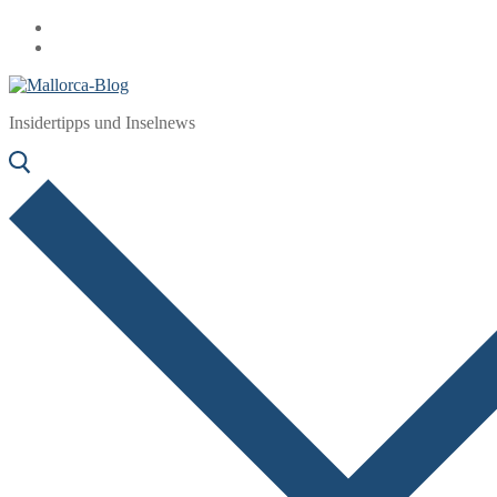
Zum
Menü
Schließen
Inhalt
springen
Insidertipps und Inselnews