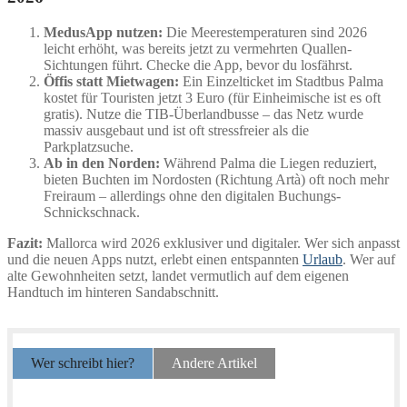
MedusApp nutzen:
Die Meerestemperaturen sind 2026
leicht erhöht, was bereits jetzt zu vermehrten Quallen-
Sichtungen führt. Checke die App, bevor du losfährst.
Öffis statt Mietwagen:
Ein Einzelticket im Stadtbus Palma
kostet für Touristen jetzt 3 Euro (für Einheimische ist es oft
gratis). Nutze die TIB-Überlandbusse – das Netz wurde
massiv ausgebaut und ist oft stressfreier als die
Parkplatzsuche.
Ab in den Norden:
Während Palma die Liegen reduziert,
bieten Buchten im Nordosten (Richtung Artà) oft noch mehr
Freiraum – allerdings ohne den digitalen Buchungs-
Schnickschnack.
Fazit:
Mallorca wird 2026 exklusiver und digitaler. Wer sich anpasst
und die neuen Apps nutzt, erlebt einen entspannten
Urlaub
. Wer auf
alte Gewohnheiten setzt, landet vermutlich auf dem eigenen
Handtuch im hinteren Sandabschnitt.
Wer schreibt hier?
Andere Artikel