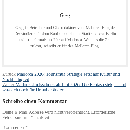
Greg
Greg ist Betreiber und Chefredaktuer vom Mallorca-Blog.de
Der studierte Diplom Kaufmann lebt am Stadtrand von Berlin
und ist mehrmals im Jahr auf Mallorca. Wenn es die Zeit
zulässt, schreibt er für den Mallorca-Blog.
Beitragsnavigation
Vorheriger
Zurück
Mallorca 2026: Tourismus-Strategie setzt auf Kultur und
Beitrag:
Nachhaltigkeit
Nächster
Weiter
Mallorca-Preisschock ab Juni 2026: Die Ecotasa steigt – und
Beitrag:
was sich noch für Urlauber ändert
Schreibe einen Kommentar
Deine E-Mail-Adresse wird nicht veröffentlicht.
Erforderliche
Felder sind mit
*
markiert
Kommentar
*