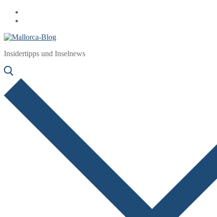
Zum
Menü
Schließen
Inhalt
springen
Insidertipps und Inselnews