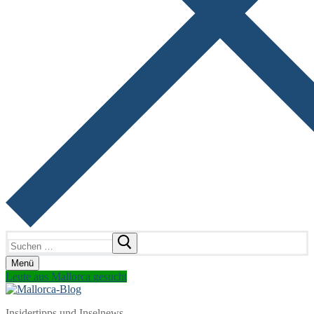
Suchen
nach:
Menü
Leute aus Mallorca gesucht
Insidertipps und Inselnews