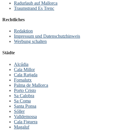
Radurlaub auf Mallorca
Traumstrand Es Trenc
Rechtliches
Redaktion
Impressum und Datenschutzhinweis
Werbung schalten
Städte
Alcúdia
Cala Millor
Cala Ratjada
Fornalutx
Palma de Mallorca
Porto Cristo
Sa Calobra
Sa Coma
Santa Ponsa
Sóller
Valldemossa
Cala Figuera
Magaluf