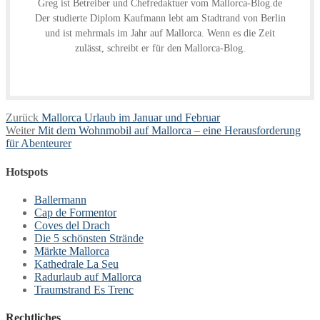
Greg ist Betreiber und Chefredaktuer vom Mallorca-Blog.de
Der studierte Diplom Kaufmann lebt am Stadtrand von Berlin
und ist mehrmals im Jahr auf Mallorca. Wenn es die Zeit
zulässt, schreibt er für den Mallorca-Blog.
Beitragsnavigation
Vorheriger
Zurück
Mallorca Urlaub im Januar und Februar
Nächster
Beitrag:
Weiter
Mit dem Wohnmobil auf Mallorca – eine Herausforderung
Beitrag:
für Abenteurer
Hotspots
Ballermann
Cap de Formentor
Coves del Drach
Die 5 schönsten Strände
Märkte Mallorca
Kathedrale La Seu
Radurlaub auf Mallorca
Traumstrand Es Trenc
Rechtliches