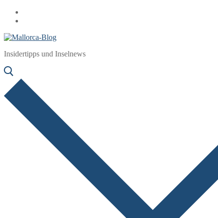
Zum
Menü
Schließen
Inhalt
springen
Insidertipps und Inselnews