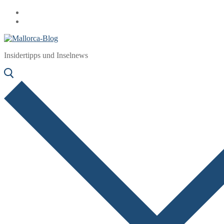
Zum
Menü
Schließen
Inhalt
springen
Insidertipps und Inselnews