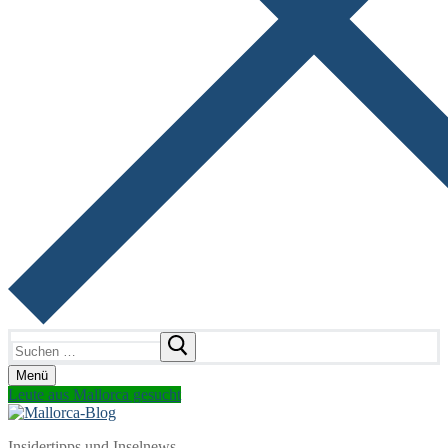
Suchen
nach:
Menü
Leute aus Mallorca gesucht
Insidertipps und Inselnews