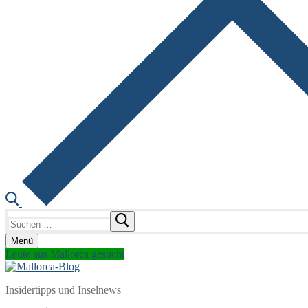
Suchen
nach:
Menü
Leute aus Mallorca gesucht
Insidertipps und Inselnews