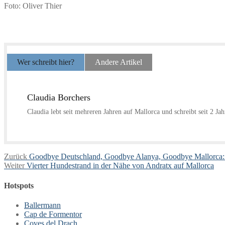
Foto: Oliver Thier
Wer schreibt hier?
Andere Artikel
Claudia Borchers
Claudia lebt seit mehreren Jahren auf Mallorca und schreibt seit 2 Ja
Beitragsnavigation
Vorheriger
Zurück
Goodbye Deutschland, Goodbye Alanya, Goodbye Mallorca: P
Nächster
Beitrag:
Weiter
Vierter Hundestrand in der Nähe von Andratx auf Mallorca
Beitrag:
Hotspots
Ballermann
Cap de Formentor
Coves del Drach