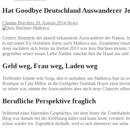
Hat Goodbye Deutschland Auswanderer Je
Claudia Borchers
20. August 2014
News
Gestern flimmerte der aktuell bekannteste Auswanderer der Nation, J
er mit seiner Ex-Verlobten Jenny nach Mallorca aus. Zusammen träum
denn nachdem sich Jenny im Herbst 2013 von Jens Büchner trennte, fä
gegenüber seiner neuen Liebe Nadine rutschte ihm die Hand aus und au
Geld weg, Frau weg, Laden weg
Treffender könnte sein Song, den er aufnahm, um Mallorca-Star zu w
Boutique in Cala Millor, in die Geldgeber Dominik Hoyer einst invest
zu sehen war, nimmt der Auswanderer aber auch neue Chancen offensic
Berufliche Perspektive fraglich
Während eines klärenden Gespräches, bei dem Jenny die Unterhaltsfra
Blog war damals bei der Eröffnung dabei und kann heute verraten: Je
schon wieder los. Eigentlich deshalb, weil er sich intensiver um sein