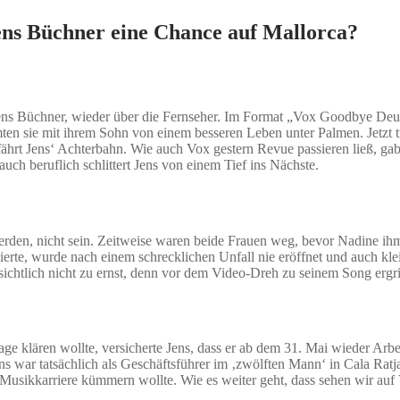
ns Büchner eine Chance auf Mallorca?
ens Büchner, wieder über die Fernseher. Im Format „Vox Goodbye Deutsc
ten sie mit ihrem Sohn von einem besseren Leben unter Palmen. Jetzt 
hrt Jens‘ Achterbahn. Wie auch Vox gestern Revue passieren ließ, gab
ch beruflich schlittert Jens von einem Tief ins Nächste.
erden, nicht sein. Zeitweise waren beide Frauen weg, bevor Nadine ihm
ierte, wurde nach einem schrecklichen Unfall nie eröffnet und auch kle
htlich nicht zu ernst, denn vor dem Video-Dreh zu seinem Song ergrif
ge klären wollte, versicherte Jens, dass er ab dem 31. Mai wieder Ar
ns war tatsächlich als Geschäftsführer im ‚zwölften Mann‘ in Cala Rat
e Musikkarriere kümmern wollte. Wie es weiter geht, dass sehen wir auf