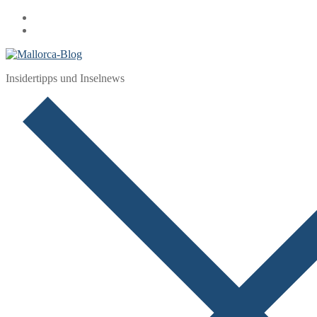
Zum
Menü
Schließen
Inhalt
springen
Insidertipps und Inselnews