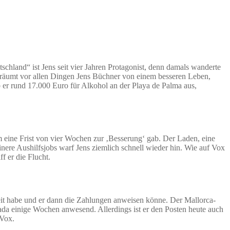
hland“ ist Jens seit vier Jahren Protagonist, denn damals wanderte
träumt vor allen Dingen Jens Büchner von einem besseren Leben,
 er rund 17.000 Euro für Alkohol an der Playa de Palma aus,
 eine Frist von vier Wochen zur ‚Besserung‘ gab. Der Laden, eine
inere Aushilfsjobs warf Jens ziemlich schnell wieder hin. Wie auf Vox
f er die Flucht.
beit habe und er dann die Zahlungen anweisen könne. Der Mallorca-
jada einige Wochen anwesend. Allerdings ist er den Posten heute auch
 Vox.