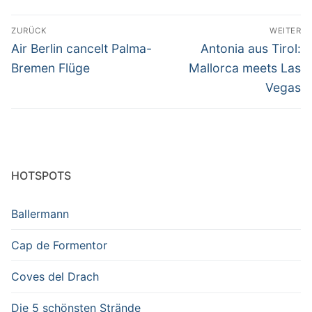
Beitragsnavigation
ZURÜCK
WEITER
Vorheriger
Nächster
Air Berlin cancelt Palma-
Antonia aus Tirol:
Beitrag:
Beitrag:
Bremen Flüge
Mallorca meets Las
Vegas
HOTSPOTS
Ballermann
Cap de Formentor
Coves del Drach
Die 5 schönsten Strände