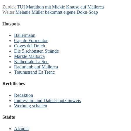
Beitragsnavigation
Vorheriger
Zurück
TUI Marathon mit Mickie Krause auf Mallorca
Nächster
Beitrag:
Weiter
Melanie Müller bekommt eigene Doku-Soap
Beitrag:
Hotspots
Ballermann
Cap de Formentor
Coves del Drach
Die 5 schönsten Strände
Märkte Mallorca
Kathedrale La Seu
Radurlaub auf Mallorca
Traumstrand Es Trenc
Rechtliches
Redaktion
Impressum und Datenschutzhinweis
Werbung schalten
Städte
Alcúdia