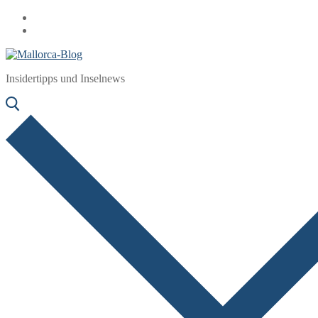
Zum
Menü
Schließen
Inhalt
springen
Insidertipps und Inselnews