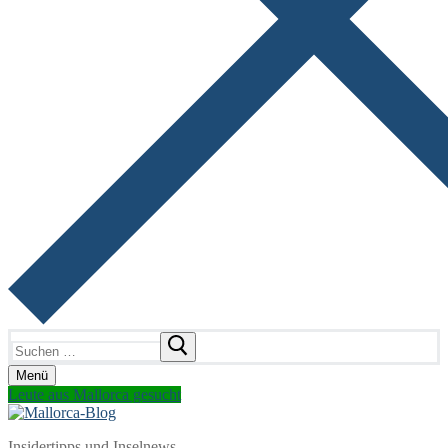
Suchen
nach:
Menü
Leute aus Mallorca gesucht
Insidertipps und Inselnews