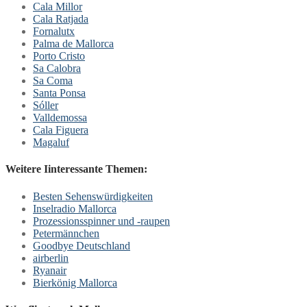
Cala Millor
Cala Ratjada
Fornalutx
Palma de Mallorca
Porto Cristo
Sa Calobra
Sa Coma
Santa Ponsa
Sóller
Valldemossa
Cala Figuera
Magaluf
Weitere Iinteressante Themen:
Besten Sehenswürdigkeiten
Inselradio Mallorca
Prozessionsspinner und -raupen
Petermännchen
Goodbye Deutschland
airberlin
Ryanair
Bierkönig Mallorca