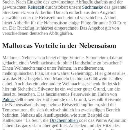
Suche. Nach Eingabe des gewünschten Abflugflughafens und der
gewünschten
Reisezeit
durchstöbert unsere
Suchmaske
das gesamte
Streckennetz von Airberlin. Danach einfach aus dem Angebot
auswählen oder die Reisezeit noch einmal verschieben. Aktuell
bietet Airberlin für die Nebensaison einige Flüge für unter 200 Euro
an. Der Rückflug ist hierbei eingerechnet. Das Angebot gilt von
verschiedenen deutschen Abflughäfen.
Mallorcas Vorteile in der Nebensaison
Mallorcas Nebensaison bietet einige Vorteile. Schon einmal daran
gedacht, einen Weihnachtsmarkt ohne Handschuhe zu besuchen?
Einen Weihnachtsmarkt unter Palmen, in mediterranem,
mallorquinischen Flair, ist ein wahrer Geheimtipp. Hier gibt es alles,
was das Herz begehrt. Von Mandeln bis hin zu Glühwein ist alles
dabei. Auch das ein oder andere Weihnachtsgeschenk findet sich
hier mit Sicherheit. Silvester ist ein weiterer guter Grund, um die
Insel zu besuchen. Das faszinierende Feuerwerk im Hafen von
Palma
stellt einen der Höhepunkte dar. Grund, weshalb Reisende
die Nebensaison als angenehme Reisezeit empfinden, sind die
Temperaturen, die sich durchschnittlich im zweistelligen Bereich
befinden. Nahezu alle Ausflugsziele, wie zum Beispiel die
Kathedrale “La Seu”, die
Drachenhöhlen
oder das Palma Aquarium
haben das ganze Jahr über geöffnet. Anstellen und der Hitze des