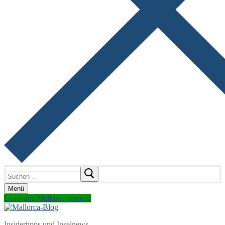
Suchen
nach:
Menü
Leute aus Mallorca gesucht
Insidertipps und Inselnews