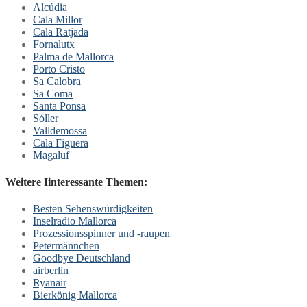
Alcúdia
Cala Millor
Cala Ratjada
Fornalutx
Palma de Mallorca
Porto Cristo
Sa Calobra
Sa Coma
Santa Ponsa
Sóller
Valldemossa
Cala Figuera
Magaluf
Weitere Iinteressante Themen:
Besten Sehenswürdigkeiten
Inselradio Mallorca
Prozessionsspinner und -raupen
Petermännchen
Goodbye Deutschland
airberlin
Ryanair
Bierkönig Mallorca