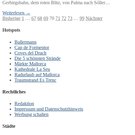
Gerbirgsbahn, dem roten Blitz, von Palma nach Sóller…
Weiterlesen →
Seitennummerierung
Bisherige
1
…
67
68
69
70
71
72
73
…
99
Nächster
der
Hotspots
Beiträge
Ballermann
Cap de Formentor
Coves del Drach
Die 5 schönsten Strände
Märkte Mallorca
Kathedrale La Seu
Radurlaub auf Mallorca
Traumstrand Es Trenc
Rechtliches
Redaktion
Impressum und Datenschutzhinweis
Werbung schalten
Städte