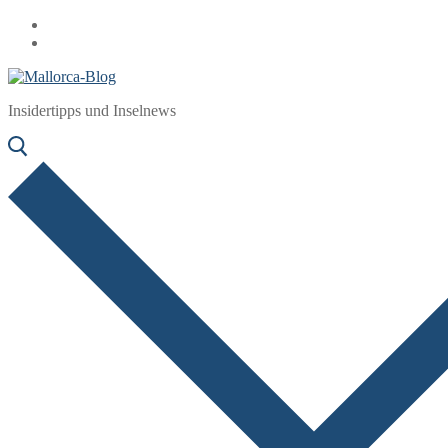
Zum
Menü
Schließen
Inhalt
springen
Insidertipps und Inselnews