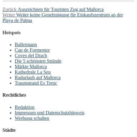
Beitragsnavigation
Vorheriger
Zurück
Auszeichnen für Touristen Zug auf Mallorca
Nächster
Beitrag:
Weiter
Weiter keine Genehmigung für Einkaufszentrum an der
Beitrag:
Playa de Palma
Hotspots
Ballermann
Cap de Formentor
Coves del Drach
Die 5 schönsten Strände
Märkte Mallorca
Kathedrale La Seu
Radurlaub auf Mallorca
Traumstrand Es Trenc
Rechtliches
Redaktion
Impressum und Datenschutzhinweis
Werbung schalten
Städte