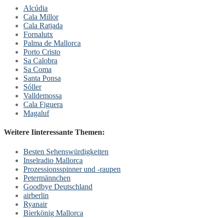
Alcúdia
Cala Millor
Cala Ratjada
Fornalutx
Palma de Mallorca
Porto Cristo
Sa Calobra
Sa Coma
Santa Ponsa
Sóller
Valldemossa
Cala Figuera
Magaluf
Weitere Iinteressante Themen:
Besten Sehenswürdigkeiten
Inselradio Mallorca
Prozessionsspinner und -raupen
Petermännchen
Goodbye Deutschland
airberlin
Ryanair
Bierkönig Mallorca