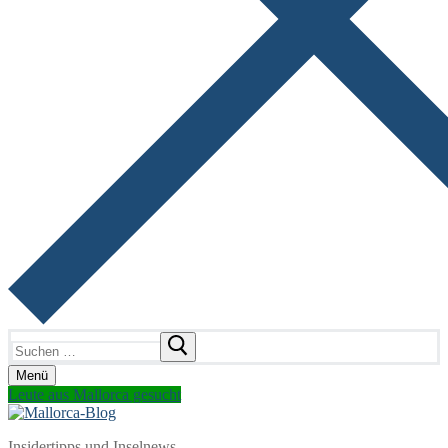
Suchen
nach:
Menü
Leute aus Mallorca gesucht
Insidertipps und Inselnews