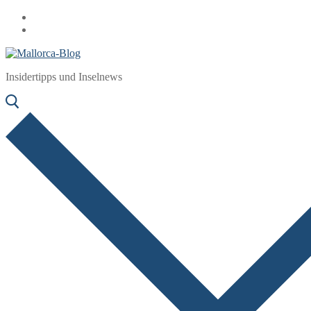
Zum
Menü
Schließen
Inhalt
springen
Insidertipps und Inselnews