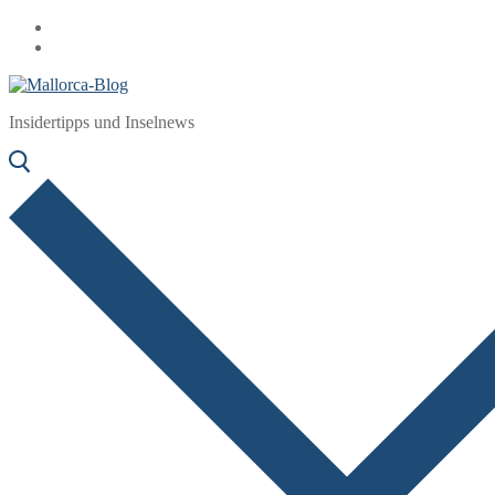
Zum
Menü
Schließen
Inhalt
springen
Insidertipps und Inselnews