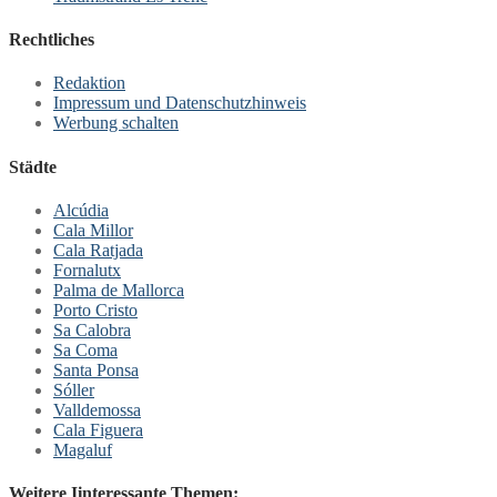
Rechtliches
Redaktion
Impressum und Datenschutzhinweis
Werbung schalten
Städte
Alcúdia
Cala Millor
Cala Ratjada
Fornalutx
Palma de Mallorca
Porto Cristo
Sa Calobra
Sa Coma
Santa Ponsa
Sóller
Valldemossa
Cala Figuera
Magaluf
Weitere Iinteressante Themen: