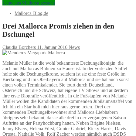
Leute aus Mallorca gesucht
Mallorca-Blog.de
Drei Mallorca Promis ziehen in den
Dschungel
Claudia Borchers
11. Januar 2016
News
Melanie Müller ist die wohl bekannteste Dschungelkönigin, die
auch auf Mallorcas Bühnen zu Hause ist. In der vorletzten Staffel
holte sie die Dschungelkrone, seitdem ist sie eine feste Größe im
Bierkönig und im Oberbayern auf Mallorca und sie hat auch sonst
einen vollen Terminkalender. Sie tourt durch Deutschland,
Österreich und die Schweiz, hat eigene TV Shows und außerdem
ihre erste Biografie veröffentlicht. In die Fußstapfen von Melanie
Müller wollen die Kandidaten der kommenden Jubiläumsstaffel von
Ich bin ein Star holt mich hier raus gerne treten. Drei der
kommenden Dschungelbewohner sind Mallorca-Liebhabern
übrigens sehr bekannt, da sie alle drei in der vergangenen Saison
Auftritte an der Partyhochburg hatten. Neben Brigitte Nielsen,
Jenny Elvers, Helena Fürst, Gunter Gabriel, Ricky Harris, Davis
Ortega, Nathalie Volk, Rolf Zacher werden nämlich auch DSDS