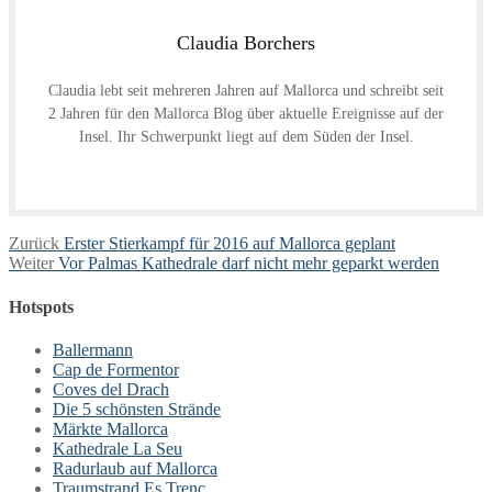
Claudia Borchers
Claudia lebt seit mehreren Jahren auf Mallorca und schreibt seit
2 Jahren für den Mallorca Blog über aktuelle Ereignisse auf der
Insel. Ihr Schwerpunkt liegt auf dem Süden der Insel.
Beitragsnavigation
Vorheriger
Zurück
Erster Stierkampf für 2016 auf Mallorca geplant
Nächster
Beitrag:
Weiter
Vor Palmas Kathedrale darf nicht mehr geparkt werden
Beitrag:
Hotspots
Ballermann
Cap de Formentor
Coves del Drach
Die 5 schönsten Strände
Märkte Mallorca
Kathedrale La Seu
Radurlaub auf Mallorca
Traumstrand Es Trenc