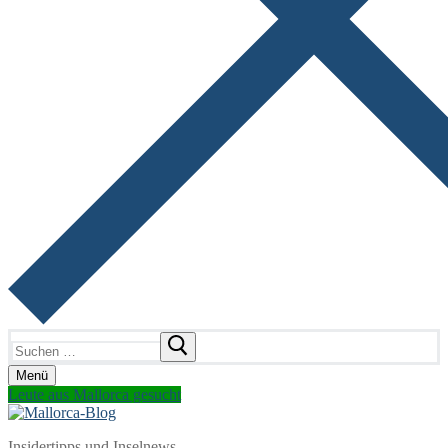
Suchen
nach:
Menü
Leute aus Mallorca gesucht
Insidertipps und Inselnews