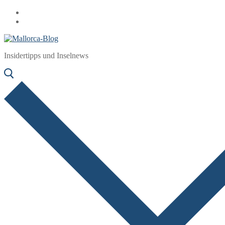
Zum
Menü
Schließen
Inhalt
springen
Insidertipps und Inselnews