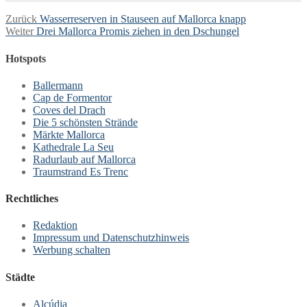
Beitragsnavigation
Vorheriger
Zurück
Wasserreserven in Stauseen auf Mallorca knapp
Nächster
Beitrag:
Weiter
Drei Mallorca Promis ziehen in den Dschungel
Beitrag:
Hotspots
Ballermann
Cap de Formentor
Coves del Drach
Die 5 schönsten Strände
Märkte Mallorca
Kathedrale La Seu
Radurlaub auf Mallorca
Traumstrand Es Trenc
Rechtliches
Redaktion
Impressum und Datenschutzhinweis
Werbung schalten
Städte
Alcúdia