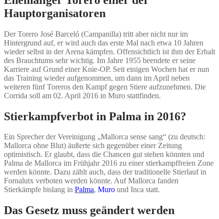
Hauptorganisatoren
Der Torero José Barceló (Campanilla) tritt aber nicht nur im
Hintergrund auf, er wird auch das erste Mal nach etwa 10 Jahren
wieder selbst in der Arena kämpfen. Offensichtlich ist ihm der Erhalt
des Brauchtums sehr wichtig. Im Jahre 1955 beendete er seine
Karriere auf Grund einer Knie-OP. Seit einigen Wochen hat er nun
das Training wieder aufgenommen, um dann im April neben
weiteren fünf Toreros den Kampf gegen Stiere aufzunehmen. Die
Corrida soll am 02. April 2016 in Muro stattfinden.
Stierkampfverbot in Palma in 2016?
Ein Sprecher der Vereinigung „Mallorca sense sang“ (zu deutsch:
Mallorca ohne Blut) äußerte sich gegenüber einer Zeitung
optimistisch. Er glaubt, dass die Chancen gut stehen könnten und
Palma de Mallorca im Frühjahr 2016 zu einer stierkampffreien Zone
werden könnte. Dazu zählt auch, dass der traditionelle Stierlauf in
Fornalutx verboten werden könnte. Auf Mallorca fanden
Stierkämpfe bislang in
Palma
,
Muro
und Inca statt.
Das Gesetz muss geändert werden