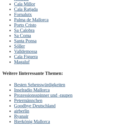
Cala Millor
Cala Ratjada
Fornalutx
Palma de Mallorca
Porto Cristo
Sa Calobra
Sa Coma
Santa Ponsa
Sóller
Valldemossa
Cala Figuera
Magaluf
Weitere Iinteressante Themen:
Besten Sehenswürdigkeiten
Inselradio Mallorca
Prozessionsspinner und -raupen
Petermännchen
Goodbye Deutschland
airberlin
Ryanair
Bierkönig Mallorca