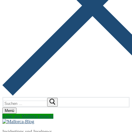
Suchen
nach:
Menü
Leute aus Mallorca gesucht
Insidertipps und Inselnews