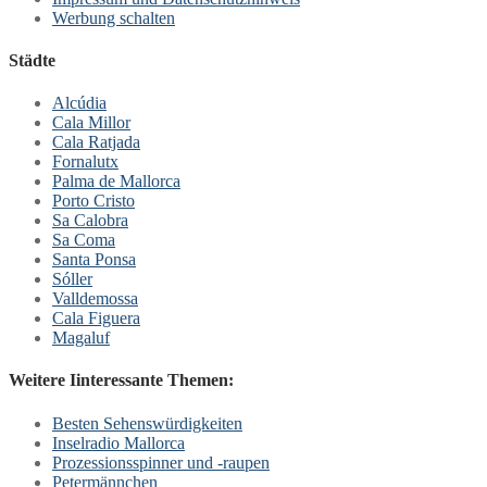
Werbung schalten
Städte
Alcúdia
Cala Millor
Cala Ratjada
Fornalutx
Palma de Mallorca
Porto Cristo
Sa Calobra
Sa Coma
Santa Ponsa
Sóller
Valldemossa
Cala Figuera
Magaluf
Weitere Iinteressante Themen:
Besten Sehenswürdigkeiten
Inselradio Mallorca
Prozessionsspinner und -raupen
Petermännchen