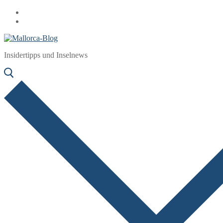
Zum
Menü
Schließen
Inhalt
springen
Insidertipps und Inselnews