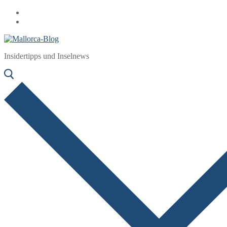
Zum
Menü
Schließen
Inhalt
springen
Insidertipps und Inselnews