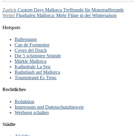
Beitragsnavigation
Vorheriger
Zurück
Custom Days Mallorca Treffpunkt für Motorradfreunde
Nächster
Beitrag:
Weiter
Flughafen Mallorca: Mehr Flüge in der Wintersaison
Beitrag:
Hotspots
Ballermann
Cap de Formentor
Coves del Drach
Die 5 schönsten Strände
Märkte Mallorca
Kathedrale La Seu
Radurlaub auf Mallorca
Traumstrand Es Trenc
Rechtliches
Redaktion
Impressum und Datenschutzhinweis
Werbung schalten
Städte