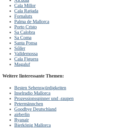
Alcúdia
Cala Millor
Cala Ratjada
Fornalutx
Palma de Mallorca
Porto Cristo
Sa Calobra
Sa Coma
Santa Ponsa
Sóller
Valldemossa
Cala Figuera
Magaluf
Weitere Iinteressante Themen:
Besten Sehenswürdigkeiten
Inselradio Mallorca
Prozessionsspinner und -raupen
Petermännchen
Goodbye Deutschland
airberlin
Ryanair
Bierkönig Mallorca