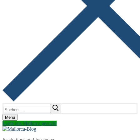
Suchen
nach:
Menü
Leute aus Mallorca gesucht
Insidertipps und Inselnews