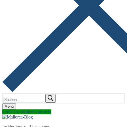
Suchen
nach:
Menü
Leute aus Mallorca gesucht
Insidertipps und Inselnews