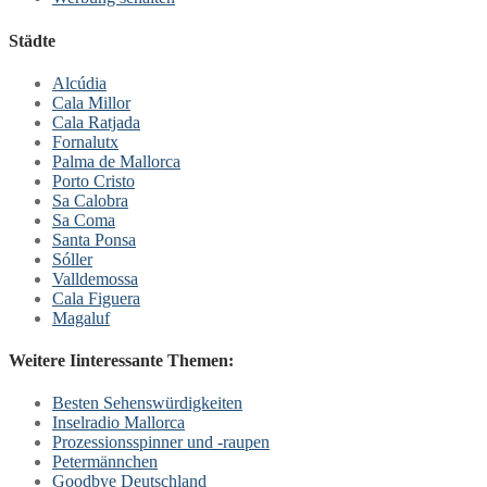
Städte
Alcúdia
Cala Millor
Cala Ratjada
Fornalutx
Palma de Mallorca
Porto Cristo
Sa Calobra
Sa Coma
Santa Ponsa
Sóller
Valldemossa
Cala Figuera
Magaluf
Weitere Iinteressante Themen:
Besten Sehenswürdigkeiten
Inselradio Mallorca
Prozessionsspinner und -raupen
Petermännchen
Goodbye Deutschland