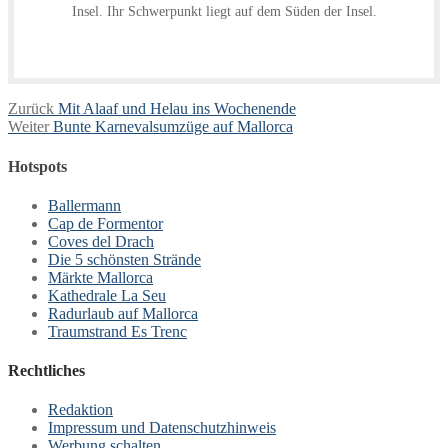
Insel. Ihr Schwerpunkt liegt auf dem Süden der Insel.
Beitragsnavigation
Vorheriger
Zurück
Mit Alaaf und Helau ins Wochenende
Nächster
Beitrag:
Weiter
Bunte Karnevalsumzüge auf Mallorca
Beitrag:
Hotspots
Ballermann
Cap de Formentor
Coves del Drach
Die 5 schönsten Strände
Märkte Mallorca
Kathedrale La Seu
Radurlaub auf Mallorca
Traumstrand Es Trenc
Rechtliches
Redaktion
Impressum und Datenschutzhinweis
Werbung schalten