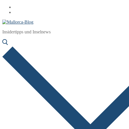
Zum
Menü
Schließen
Inhalt
springen
Insidertipps und Inselnews