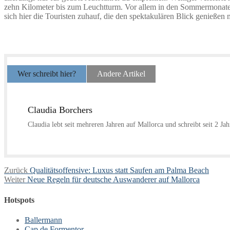
zehn Kilometer bis zum Leuchtturm. Vor allem in den Sommermonate
sich hier die Touristen zuhauf, die den spektakulären Blick genießen
Wer schreibt hier?
Andere Artikel
Claudia Borchers
Claudia lebt seit mehreren Jahren auf Mallorca und schreibt seit 2 Ja
Beitragsnavigation
Vorheriger
Zurück
Qualitätsoffensive: Luxus statt Saufen am Palma Beach
Nächster
Beitrag:
Weiter
Neue Regeln für deutsche Auswanderer auf Mallorca
Beitrag:
Hotspots
Ballermann
Cap de Formentor