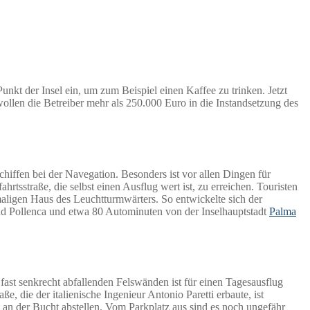
nkt der Insel ein, um zum Beispiel einen Kaffee zu trinken. Jetzt
wollen die Betreiber mehr als 250.000 Euro in die Instandsetzung des
hiffen bei der Navegation. Besonders ist vor allen Dingen für
ahrtsstra
ß
e, die selbst einen Ausflug wert ist, zu erreichen. Touristen
ligen Haus des Leuchtturmwärters. So entwickelte sich der
d Pollenca und etwa 80 Autominuten von der Inselhauptstadt
Palma
 fast senkrecht abfallenden Felswänden ist für einen Tagesausflug
, die der italienische Ingenieur Antonio Paretti erbaute, ist
 an der Bucht abstellen. Vom Parkplatz aus sind es noch ungefähr