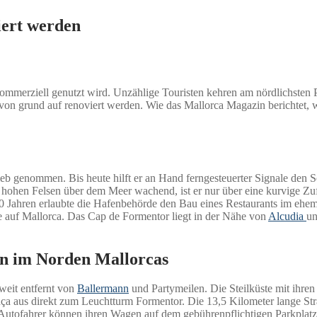
iert werden
mmerziell genutzt wird. Unzählige Touristen kehren am nördlichsten Pu
, von grund auf renoviert werden. Wie das Mallorca Magazin berichtet, 
b genommen. Bis heute hilft er an Hand ferngesteuerter Signale den Sc
 hohen Felsen über dem Meer wachend, ist er nur über eine kurvige Zuf
 Jahren erlaubte die Hafenbehörde den Bau eines Restaurants im ehema
e auf Mallorca. Das Cap de Formentor liegt in der Nähe von
Alcudia
un
on im Norden Mallorcas
 weit entfernt von
Ballermann
und Partymeilen. Die Steilküste mit ihren
ça aus direkt zum Leuchtturm Formentor. Die 13,5 Kilometer lange Straße
e Autofahrer können ihren Wagen auf dem gebührenpflichtigen Parkplatz