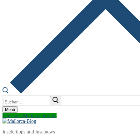
Suchen
nach:
Menü
Leute aus Mallorca gesucht
Insidertipps und Inselnews