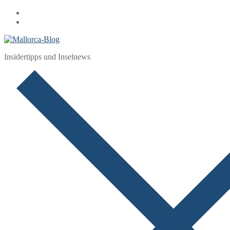
Zum
Menü
Schließen
Inhalt
springen
Insidertipps und Inselnews