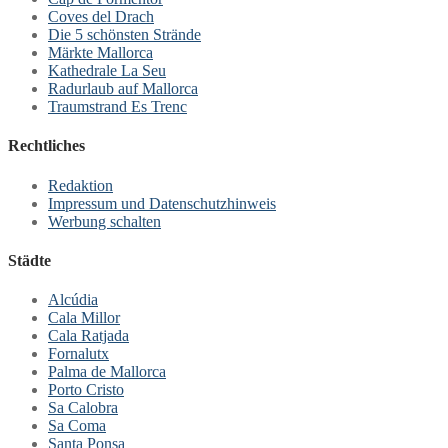
Coves del Drach
Die 5 schönsten Strände
Märkte Mallorca
Kathedrale La Seu
Radurlaub auf Mallorca
Traumstrand Es Trenc
Rechtliches
Redaktion
Impressum und Datenschutzhinweis
Werbung schalten
Städte
Alcúdia
Cala Millor
Cala Ratjada
Fornalutx
Palma de Mallorca
Porto Cristo
Sa Calobra
Sa Coma
Santa Ponsa