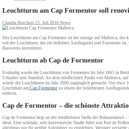
Leuchtturm am Cap Formentor soll renov
Claudia Borchers
25. Juli 2016
News
Der Leuchtturm am Cap Formentor ist der einzige auf Mallorca, der ko
soll der Leuchtturm, der ein beliebtes Ausflugsziel und Fotomotiv ist
Bauwerks investieren.
Leuchtturm ab Cap de Formentor
Erstmalig wurde der Leuchtturm von Formentor im Jahr 1863 in Betrie
Urlauber sein Standort: An dem nördlichsten Punkt von Mallorca, auf
wurde der Leuchhturm im Jahr 2006 zugänglich gemacht. Vor etwa 10
Leuchttum am
Cap Formentor
zu einem der beliebtesten Ausflugsziel
entfernt.
Cap de Formentor – die schönste Attrakti
Cap de Formentor liegt an der nördlichsten Stelle der Baleareninsel –
ideal. Eine schmale, sehr kurvenreiche Straße führt von Port de Pollen
allerdings nur für geübte Autofahrer zu empfehlen. Weniger versiert