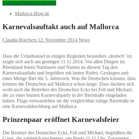
Leute aus Mallorca gesucht
Mallorca-Blog.de
Karnevalsauftakt auch auf Mallorca
Claudia Borchers
12. November 2014
News
Dass die Urlaubsinsel in einigen Regionen besonders ‚deutsch‘ ist,
zeigte sich auch am gestrigen 11.11.2014. Vor allen Dingen im
Rheinland feiern Närrinnen und Narren an diesem Tag den
Karnevalsauftakt und begrüßen mit lauten Rufen, Gesängen und
einer Menge Bier die 5. Jahreszeit. Was die Deutschen können, dass
können die Deutschen auf Mallorca schon lange. Dass dachten sich
wohl auch die Betreiber des Deutschen Ecks bei Feli und Michael,
die zu einer bunten Karnevalsparty in der Bierstraße eingeladen
haben. Flugs verwandelten sie die vergleichbar ruhige Bierstraße in
eine Karnevalshochburg auf Mallorca.
Prinzenpaar eröffnet Karnevalsfeier
Die Besitzer des Deutschen Ecks, Feli und Michael, begrüßten die
Gäste, die zahlreich erschienen, um Punkt 11:11 Uhr. Zusammen