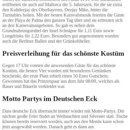
eröffneten sie auch auf Mallorca die 5. Jahreszeit, für die sie extra
den Kultdeejay des Oberbayerns, Deejay Mike, hinter die
Turntables holten. Mit der besten Karnvalsmusik feierten die Gäste
an der Playa de Palma den ganzen Tag über und sie erfreuten sich
an den Karnevalsangeboten. So gab es neben dem
Grundnahrungsmittel der Insel Schnäpse für 1,11 Euro sowie
Longdrinks für 2,22 Euro. Besonders gut angenommen wurden
auch die Berliner Ballen und der Grünkohlteller.
Preisverleihung für das schönste Kostüm
Gegen 17 Uhr voteten die anwesenden Gäste für das schönste
Kostüm, die besten Vier wurden mit besonderen Getränken
beschenkt, der erste Platz erhielt einen 50 Euro Gutschein.
Gewonnen hat das Prinzenpaar aus dem Jahr 08/09, welches als
Bauer und Bäuerin verkleidet war.
Motto Partys im Deutschen Eck
Dass deutsche Eck überrascht immer wieder mit Motto-Partys. Die
nächste große Feier findet an Weihnachten und Silvester statt. Tische
können bereits reserviert werden, auch aus den Menüs kann schon
jetzt ausgewählt werden. Danach geht es dann am