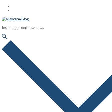
Zum
Menü
Schließen
Inhalt
springen
Insidertipps und Inselnews