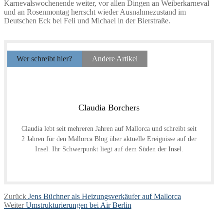
Karnevalswochenende weiter, vor allen Dingen an Weiberkarneval
und an Rosenmontag herrscht wieder Ausnahmezustand im
Deutschen Eck bei Feli und Michael in der Bierstraße.
Wer schreibt hier?
Andere Artikel
Claudia Borchers
Claudia lebt seit mehreren Jahren auf Mallorca und schreibt seit
2 Jahren für den Mallorca Blog über aktuelle Ereignisse auf der
Insel. Ihr Schwerpunkt liegt auf dem Süden der Insel.
Beitragsnavigation
Vorheriger
Zurück
Jens Büchner als Heizungsverkäufer auf Mallorca
Nächster
Beitrag:
Weiter
Umstrukturierungen bei Air Berlin
Beitrag: