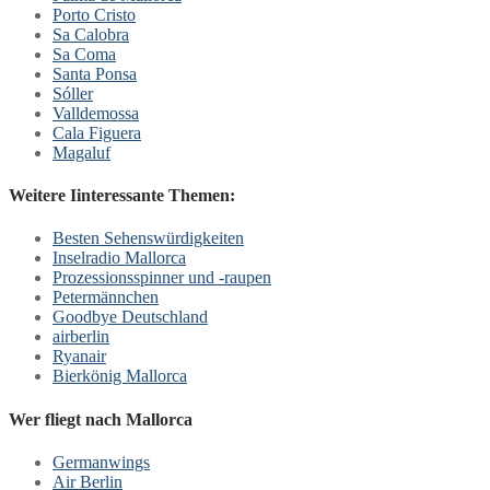
Porto Cristo
Sa Calobra
Sa Coma
Santa Ponsa
Sóller
Valldemossa
Cala Figuera
Magaluf
Weitere Iinteressante Themen:
Besten Sehenswürdigkeiten
Inselradio Mallorca
Prozessionsspinner und -raupen
Petermännchen
Goodbye Deutschland
airberlin
Ryanair
Bierkönig Mallorca
Wer fliegt nach Mallorca
Germanwings
Air Berlin