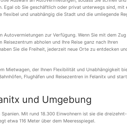
große Auswahl an Autovermietungen, sodass Sie schnell und
n. Egal ob Sie geschäftlich oder privat unterwegs sind, mit
 flexibel und unabhängig die Stadt und die umliegende Re
nen Autovermietungen zur Verfügung. Wenn Sie mit dem Zug
am Reisezentrum abholen und Ihre Reise ganz nach Ihren
aben Sie die Freiheit, jederzeit neue Orte zu entdecken und
nem Mietwagen, der Ihnen Flexibilität und Unabhängigkeit bie
ahnhöfen, Flughäfen und Reisezentren in Felanitx und start
lanitx und Umgebung
 Spanien. Mit rund 18.300 Einwohnern ist sie die dreizehnt-
iegt etwa 116 Meter über dem Meeresspiegel.