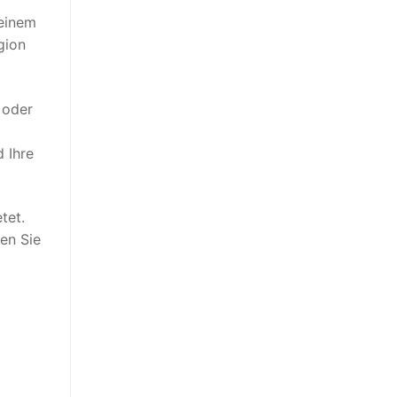
 einem
gion
 oder
 Ihre
tet.
en Sie