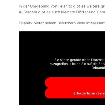
In der Umgebung von Felanitx gibt es weitere g
Außerdem gibt es auch kleinere Dörfer und Geme
Felanitx bietet seinen Besuchern viele interessa
Sie sehen gerade einen Platzhalt
zuzugreifen, klicken Sie auf die Sch
Drittanb
Erforderlichen Serv