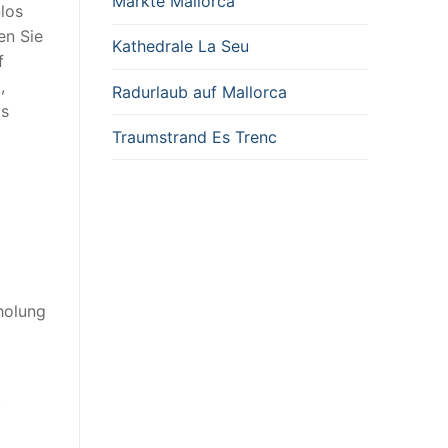
Märkte Mallorca
nlos
en Sie
Kathedrale La Seu
f
,
Radurlaub auf Mallorca
os
Traumstrand Es Trenc
holung
,