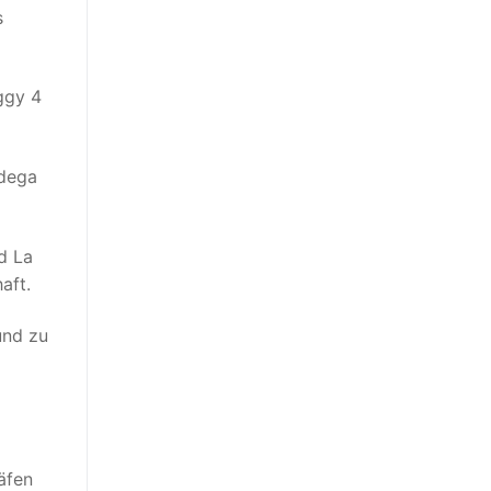
s
ggy 4
odega
d La
aft.
und zu
äfen