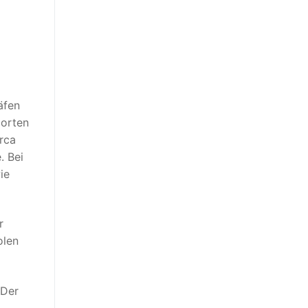
äfen
dorten
rca
. Bei
ie
r
olen
 Der