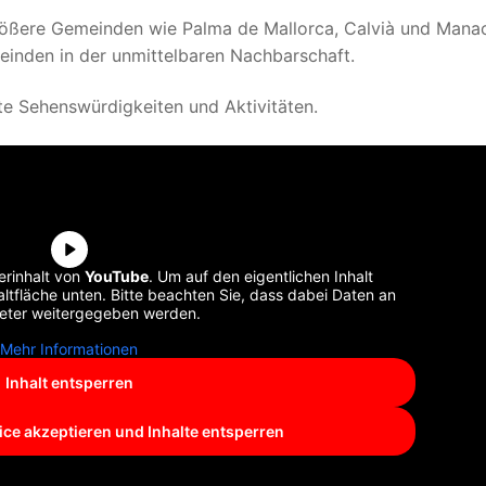
rößere Gemeinden wie Palma de Mallorca, Calvià und Manac
inden in der unmittelbaren Nachbarschaft.
nte Sehenswürdigkeiten und Aktivitäten.
erinhalt von
YouTube
. Um auf den eigentlichen Inhalt
altfläche unten. Bitte beachten Sie, dass dabei Daten an
ieter weitergegeben werden.
Mehr Informationen
Inhalt entsperren
ice akzeptieren und Inhalte entsperren