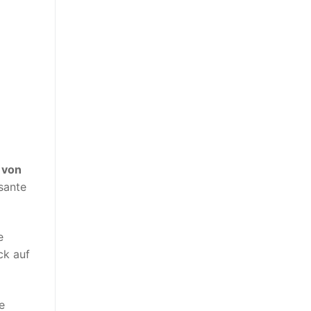
 von
sante
e
ck auf
e