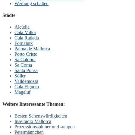
Werbung schalten
Städte
Alcúdia
Cala Millor
Cala Ratjada
Fornalutx
Palma de Mallorca
Porto Cristo
Sa Calobra
Sa Coma
Santa Ponsa
Sóller
Valldemossa
Cala Figuera
Magaluf
Weitere Iinteressante Themen:
Besten Sehenswürdigkeiten
Inselradio Mallorca
Prozessionsspinner und -raupen
Petermännchen