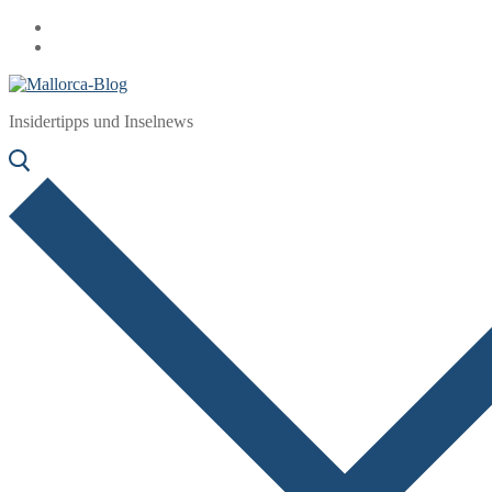
Zum
Menü
Schließen
Inhalt
springen
Insidertipps und Inselnews