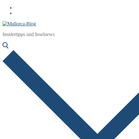
Zum
Menü
Schließen
Inhalt
springen
Insidertipps und Inselnews