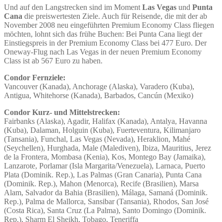
Und auf den Langstrecken sind im Moment
Las Vegas
und
Punta
Cana
die preiswertesten Ziele. Auch für Reisende, die mit der ab
November 2008 neu eingeführten Premium Economy Class fliegen
möchten, lohnt sich das frühe Buchen: Bei Punta Cana liegt der
Einstiegspreis in der Premium Economy Class bei 477 Euro. Der
Oneway-Flug nach Las Vegas in der neuen Premium Economy
Class ist ab 567 Euro zu haben.
Condor Fernziele:
Vancouver (Kanada), Anchorage (Alaska), Varadero (Kuba),
Antigua, Whitehorse (Kanada), Barbados, Cancún (Mexiko)
Condor Kurz- und Mittelstrecken:
Fairbanks (Alaska), Agadir, Halifax (Kanada), Antalya, Havanna
(Kuba), Dalaman, Holguin (Kuba), Fuerteventura, Kilimanjaro
(Tansania), Funchal, Las Vegas (Nevada), Heraklion, Mahé
(Seychellen), Hurghada, Male (Malediven), Ibiza, Mauritius, Jerez
de la Frontera, Mombasa (Kenia), Kos, Montego Bay (Jamaika),
Lanzarote, Porlamar (Isla Margarita/Venezuela), Larnaca, Puerto
Plata (Dominik. Rep.), Las Palmas (Gran Canaria), Punta Cana
(Dominik. Rep.), Mahon (Menorca), Recife (Brasilien), Marsa
Alam, Salvador da Bahia (Brasilien), Málaga, Samaná (Dominik.
Rep.), Palma de Mallorca, Sansibar (Tansania), Rhodos, San José
(Costa Rica), Santa Cruz (La Palma), Santo Domingo (Dominik.
Rep.), Sharm El Sheikh, Tobago, Teneriffa