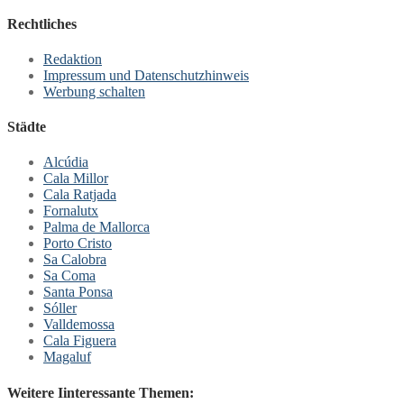
Rechtliches
Redaktion
Impressum und Datenschutzhinweis
Werbung schalten
Städte
Alcúdia
Cala Millor
Cala Ratjada
Fornalutx
Palma de Mallorca
Porto Cristo
Sa Calobra
Sa Coma
Santa Ponsa
Sóller
Valldemossa
Cala Figuera
Magaluf
Weitere Iinteressante Themen: