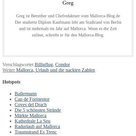
Greg
Greg ist Betreiber und Chefredaktuer vom Mallorca-Blog.de
Der studierte Diplom Kaufmann lebt am Stadtrand von Berlin
und ist mehrmals im Jahr auf Mallorca. Wenn es die Zeit
zulässt, schreibt er für den Mallorca-Blog.
Verschlagwortet
Billigflug
,
Condor
Beitragsnavigation
Nächster
Weiter
Mallorca, Urlaub und die nackten Zahlen
Beitrag:
Hotspots
Ballermann
Cap de Formentor
Coves del Drach
Die 5 schönsten Strände
Märkte Mallorca
Kathedrale La Seu
Radurlaub auf Mallorca
Traumstrand Es Trenc