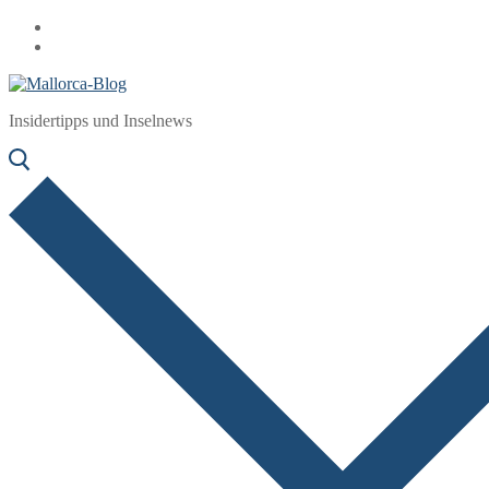
Zum
Menü
Schließen
Inhalt
springen
Insidertipps und Inselnews