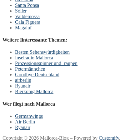
Santa Ponsa
Sóller
Valldemossa
Cala Figuera
Magaluf
Weitere Iinteressante Themen:
Besten Sehenswürdigkeiten
Inselradio Mallorca
Prozessionsspinner und -raupen
Petermännchen
Goodbye Deutschland
airberlin
Ryanair
Bierkönig Mallorca
Wer fliegt nach Mallorca
Germanwings
Air Berlin
Ryanair
Copyright © 2026 Mallorca-Blog – Powered by
Customify
.