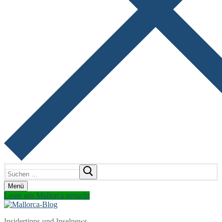
Suchen
nach:
Menü
Leute aus Mallorca gesucht
Insidertipps und Inselnews