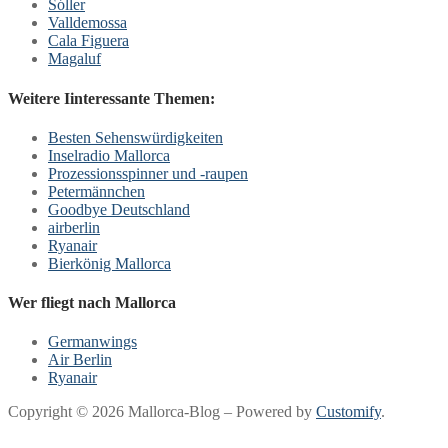
Sóller
Valldemossa
Cala Figuera
Magaluf
Weitere Iinteressante Themen:
Besten Sehenswürdigkeiten
Inselradio Mallorca
Prozessionsspinner und -raupen
Petermännchen
Goodbye Deutschland
airberlin
Ryanair
Bierkönig Mallorca
Wer fliegt nach Mallorca
Germanwings
Air Berlin
Ryanair
Copyright © 2026 Mallorca-Blog – Powered by
Customify
.