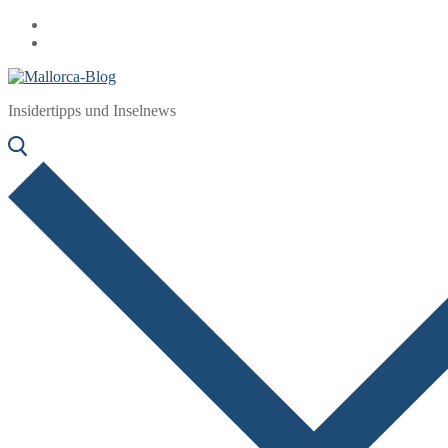
Zum
Menü
Schließen
Inhalt
springen
Insidertipps und Inselnews