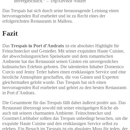
unvergleichlich.“ – TripAdvisor Nutzer
Das Trespais hat sich durch seine herausragende Leistung einen
hervorragenden Ruf erarbeitet und ist zu Recht eines der
erfolgreichsten Restaurants in Mallora.
Fazit
Das
Trespais in Port d’Andratx
ist ein absolutes Highlight für
Feinschmecker und Genießer. Mit seiner exquisiten Haute Cuisine,
der abwechslungsreichen Speisekarte und dem romantischen
Ambiente hat das Restaurant seinen Gästen ein unvergessliches
kulinarisches Erlebnis geboten. Die talentierten Inhaber Domenico
Curcio und Jenny Terler haben einen erstklassigen Service und eine
herzliche Atmosphäre geschaffen, die von Gästen und Experten
gleichermaßen gelobt wurde. Das Trespais hat sich einen
hervorragenden Ruf erarbeitet und gehört zu den besten Restaurants
in Port d’Andratx.
Die Gesamtnote für das Trespais fällt daher äußerst positiv aus. Das
Restaurant überzeugt sowohl mit seiner einzigartigen Küche als
auch mit seinem charmanten Ambiente. Feinschmecker und
Gourmet-Liebhaber sollten das Trespais unbedingt besuchen, um die
exquisite Haute Cuisine und den erstklassigen Service selbst zu
erleben. Ein Besuch im Trespais ist ein absolutes Muss für jeden, der