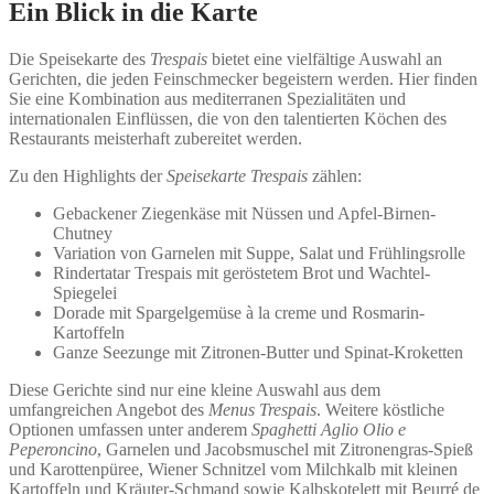
Ein Blick in die Karte
Die Speisekarte des
Trespais
bietet eine vielfältige Auswahl an
Gerichten, die jeden Feinschmecker begeistern werden. Hier finden
Sie eine Kombination aus mediterranen Spezialitäten und
internationalen Einflüssen, die von den talentierten Köchen des
Restaurants meisterhaft zubereitet werden.
Zu den Highlights der
Speisekarte Trespais
zählen:
Gebackener Ziegenkäse mit Nüssen und Apfel-Birnen-
Chutney
Variation von Garnelen mit Suppe, Salat und Frühlingsrolle
Rindertatar Trespais mit geröstetem Brot und Wachtel-
Spiegelei
Dorade mit Spargelgemüse à la creme und Rosmarin-
Kartoffeln
Ganze Seezunge mit Zitronen-Butter und Spinat-Kroketten
Diese Gerichte sind nur eine kleine Auswahl aus dem
umfangreichen Angebot des
Menus Trespais
. Weitere köstliche
Optionen umfassen unter anderem
Spaghetti Aglio Olio e
Peperoncino
, Garnelen und Jacobsmuschel mit Zitronengras-Spieß
und Karottenpüree, Wiener Schnitzel vom Milchkalb mit kleinen
Kartoffeln und Kräuter-Schmand sowie Kalbskotelett mit Beurré de