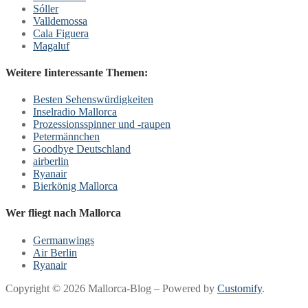
Sóller
Valldemossa
Cala Figuera
Magaluf
Weitere Iinteressante Themen:
Besten Sehenswürdigkeiten
Inselradio Mallorca
Prozessionsspinner und -raupen
Petermännchen
Goodbye Deutschland
airberlin
Ryanair
Bierkönig Mallorca
Wer fliegt nach Mallorca
Germanwings
Air Berlin
Ryanair
Copyright © 2026 Mallorca-Blog – Powered by
Customify
.