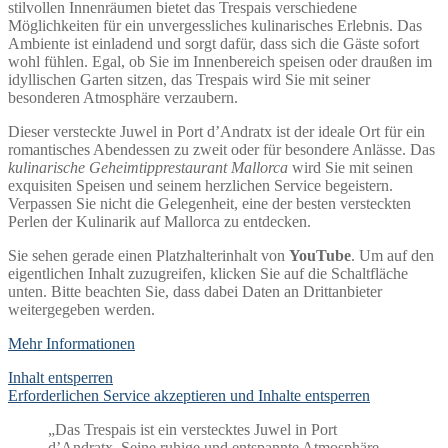
stilvollen Innenräumen bietet das Trespais verschiedene
Möglichkeiten für ein unvergessliches kulinarisches Erlebnis. Das
Ambiente ist einladend und sorgt dafür, dass sich die Gäste sofort
wohl fühlen. Egal, ob Sie im Innenbereich speisen oder draußen im
idyllischen Garten sitzen, das Trespais wird Sie mit seiner
besonderen Atmosphäre verzaubern.
Dieser versteckte Juwel in Port d’Andratx ist der ideale Ort für ein
romantisches Abendessen zu zweit oder für besondere Anlässe. Das
kulinarische Geheimtipprestaurant Mallorca
wird Sie mit seinen
exquisiten Speisen und seinem herzlichen Service begeistern.
Verpassen Sie nicht die Gelegenheit, eine der besten versteckten
Perlen der Kulinarik auf Mallorca zu entdecken.
Sie sehen gerade einen Platzhalterinhalt von
YouTube
. Um auf den
eigentlichen Inhalt zuzugreifen, klicken Sie auf die Schaltfläche
unten. Bitte beachten Sie, dass dabei Daten an Drittanbieter
weitergegeben werden.
Mehr Informationen
Inhalt entsperren
Erforderlichen Service akzeptieren und Inhalte entsperren
„Das Trespais ist ein verstecktes Juwel in Port
d’Andratx. Seine ruhige und entspannte Atmosphäre