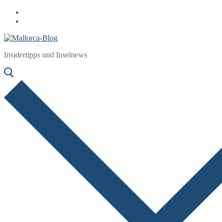
Zum
Menü
Schließen
Inhalt
springen
Insidertipps und Inselnews