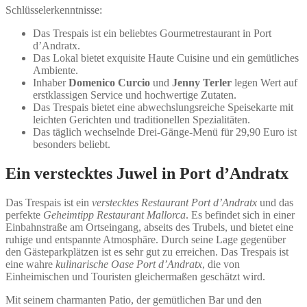
Schlüsselerkenntnisse:
Das Trespais ist ein beliebtes Gourmetrestaurant in Port
d’Andratx.
Das Lokal bietet exquisite Haute Cuisine und ein gemütliches
Ambiente.
Inhaber
Domenico Curcio
und
Jenny Terler
legen Wert auf
erstklassigen Service und hochwertige Zutaten.
Das Trespais bietet eine abwechslungsreiche Speisekarte mit
leichten Gerichten und traditionellen Spezialitäten.
Das täglich wechselnde Drei-Gänge-Menü für 29,90 Euro ist
besonders beliebt.
Ein verstecktes Juwel in Port d’Andratx
Das Trespais ist ein
verstecktes Restaurant Port d’Andratx
und das
perfekte
Geheimtipp Restaurant Mallorca
. Es befindet sich in einer
Einbahnstraße am Ortseingang, abseits des Trubels, und bietet eine
ruhige und entspannte Atmosphäre. Durch seine Lage gegenüber
den Gästeparkplätzen ist es sehr gut zu erreichen. Das Trespais ist
eine wahre
kulinarische Oase Port d’Andratx
, die von
Einheimischen und Touristen gleichermaßen geschätzt wird.
Mit seinem charmanten Patio, der gemütlichen Bar und den