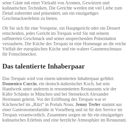
seine Gäste mit einer Vielzahl von Aromen, Gewürzen und
kulinarischen Techniken. Die Gerichte werden mit viel Liebe zum
Detail zubereitet und präsentiert, um ein einzigartiges
Geschmackserlebnis zu bieten.
Ob Sie sich für eine Vorspeise, ein Hauptgericht oder ein Dessert
entscheiden, jedes Gericht im Trespais wird Sie mit seinem
raffinierten Geschmack und seiner ansprechenden Präsentation
verzaubern. Die Küche des Trespais ist eine Hommage an die reiche
Vielfalt der europäischen Küche und ein wahrer Gaumenschmaus
für Feinschmecker.
Das talentierte Inhaberpaar
Das Trespais wird von einem talentierten Inhaberpaar geführt.
Domenico Curcio
, ein deutsch-italienischer Koch, hat sein
Handwerk unter anderem in renommierten Restaurants wie der
Käfer Schänke in München und bei Sternekoch Alexander
Herrmann gelernt. Vor der Eröffnung des Trespais war er
Küchenchef im „Ritzi“ in Portals Nous.
Jenny Terler
stammt aus
einer Gastronomenfamilie in Vorarlberg und ist für den Service im
Trespais verantwortlich. Zusammen sorgen sie für ein einzigartiges
kulinarisches Erlebnis und eine herzliche Atmosphäre im Restaurant.