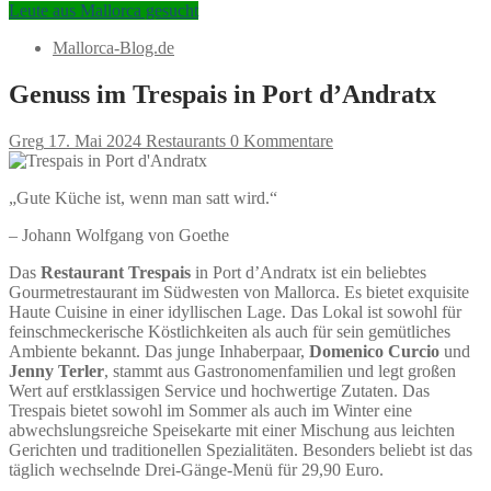
Leute aus Mallorca gesucht
Mallorca-Blog.de
Genuss im Trespais in Port d’Andratx
Greg
17. Mai 2024
Restaurants
0 Kommentare
„Gute Küche ist, wenn man satt wird.“
– Johann Wolfgang von Goethe
Das
Restaurant Trespais
in Port d’Andratx ist ein beliebtes
Gourmetrestaurant im Südwesten von Mallorca. Es bietet exquisite
Haute Cuisine in einer idyllischen Lage. Das Lokal ist sowohl für
feinschmeckerische Köstlichkeiten als auch für sein gemütliches
Ambiente bekannt. Das junge Inhaberpaar,
Domenico Curcio
und
Jenny Terler
, stammt aus Gastronomenfamilien und legt großen
Wert auf erstklassigen Service und hochwertige Zutaten. Das
Trespais bietet sowohl im Sommer als auch im Winter eine
abwechslungsreiche Speisekarte mit einer Mischung aus leichten
Gerichten und traditionellen Spezialitäten. Besonders beliebt ist das
täglich wechselnde Drei-Gänge-Menü für 29,90 Euro.