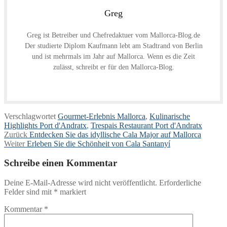
Greg
Greg ist Betreiber und Chefredaktuer vom Mallorca-Blog.de
Der studierte Diplom Kaufmann lebt am Stadtrand von Berlin
und ist mehrmals im Jahr auf Mallorca. Wenn es die Zeit
zulässt, schreibt er für den Mallorca-Blog.
Verschlagwortet
Gourmet-Erlebnis Mallorca
,
Kulinarische
Highlights Port d'Andratx
,
Trespais Restaurant Port d'Andratx
Beitragsnavigation
Vorheriger
Zurück
Entdecken Sie das idyllische Cala Major auf Mallorca
Nächster
Beitrag:
Weiter
Erleben Sie die Schönheit von Cala Santanyí
Beitrag:
Schreibe einen Kommentar
Deine E-Mail-Adresse wird nicht veröffentlicht.
Erforderliche
Felder sind mit
*
markiert
Kommentar
*