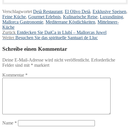
Verschlagwortet
Deià Restaurant
,
El Olivo Deià
,
Exklusive Speisen
,
Feine Küche
,
Gourmet Erlebnis
,
Kulinarische Reise
,
Luxusdining
,
Mallorca Gastronomie
,
Mediterrane Köstlichkeiten
,
Mittelmeer-
Küche
Beitragsnavigation
Vorheriger
Zurück
Entdecken Sie DaiCa in Llubí – Mallorcas Juwel
Nächster
Beitrag:
Weiter
Besuchen Sie das spirituelle Santuari de Lluc
Beitrag:
Schreibe einen Kommentar
Deine E-Mail-Adresse wird nicht veröffentlicht.
Erforderliche
Felder sind mit
*
markiert
Kommentar
*
Name
*