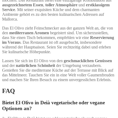
möchten. Das Restaurant bietet eine einzigartige Kombination aus
ausgezeichnetem Essen
,
toller Atmosphäre
und
erstklassigem
Service
. Mit seiner exquisiten Küche und dem charmanten
Ambiente gehört es zu den besten kulinarischen Adressen auf
Mallorca.
Das El Olivo zieht Feinschmecker aus der ganzen Welt an, die von
den
mediterranen Aromen
begeistert sind. Um sicherzustellen,
dass Sie einen Tisch bekommen, empfehlen wir eine
Reservierung
im Voraus
. Das Restaurant ist oft ausgebucht, insbesondere
während der Hauptsaison. Seien Sie rechtzeitig dabei und erleben
Sie kulinarische Höhepunkte.
Lassen Sie sich im El Olivo von den
geschmacklichen Genüssen
und der
natürlichen Schönheit
der Umgebung verzaubern.
Genießen Sie die mediterrane Küche auf der Terrasse mit Blick auf
das Mittelmeer. Tauchen Sie ein in eine Welt voller Gaumenfreuden
und machen Sie Ihren Besuch zu einem unvergesslichen Erlebnis.
FAQ
Bietet El Olivo in Deià vegetarische oder vegane
Optionen an?