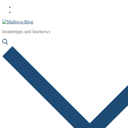
Zum
Menü
Schließen
Inhalt
springen
Insidertipps und Inselnews