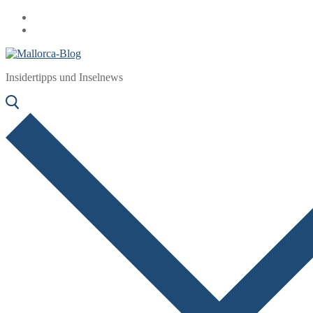
Zum
Menü
Schließen
Inhalt
springen
Insidertipps und Inselnews