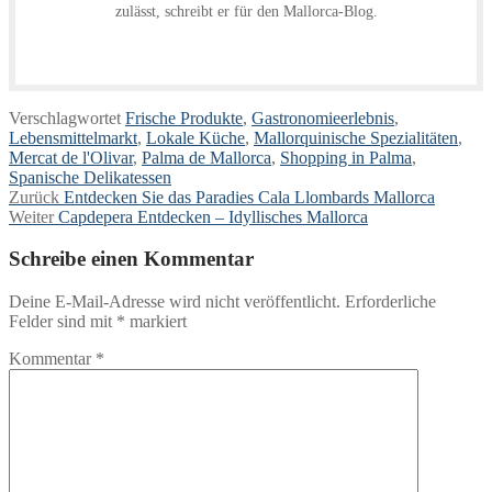
zulässt, schreibt er für den Mallorca-Blog.
Verschlagwortet
Frische Produkte
,
Gastronomieerlebnis
,
Lebensmittelmarkt
,
Lokale Küche
,
Mallorquinische Spezialitäten
,
Mercat de l'Olivar
,
Palma de Mallorca
,
Shopping in Palma
,
Spanische Delikatessen
Beitragsnavigation
Vorheriger
Zurück
Entdecken Sie das Paradies Cala Llombards Mallorca
Nächster
Beitrag:
Weiter
Capdepera Entdecken – Idyllisches Mallorca
Beitrag:
Schreibe einen Kommentar
Deine E-Mail-Adresse wird nicht veröffentlicht.
Erforderliche
Felder sind mit
*
markiert
Kommentar
*