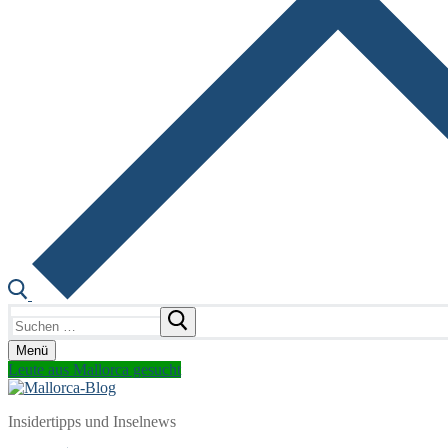
Suchen
nach:
Menü
Leute aus Mallorca gesucht
Insidertipps und Inselnews