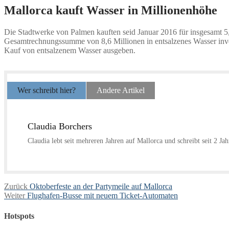
Mallorca kauft Wasser in Millionenhöhe
Die Stadtwerke von Palmen kauften seid Januar 2016 für insgesamt 5,
Gesamtrechnungssumme von 8,6 Millionen in entsalzenes Wasser investi
Kauf von entsalzenem Wasser ausgeben.
Wer schreibt hier?
Andere Artikel
Claudia Borchers
Claudia lebt seit mehreren Jahren auf Mallorca und schreibt seit 2 Ja
Beitragsnavigation
Vorheriger
Zurück
Oktoberfeste an der Partymeile auf Mallorca
Nächster
Beitrag:
Weiter
Flughafen-Busse mit neuem Ticket-Automaten
Beitrag:
Hotspots