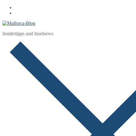
Zum
Menü
Schließen
Inhalt
springen
Insidertipps und Inselnews