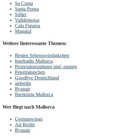
Sa Coma
Santa Ponsa
Sóller
Valldemossa
Cala Figuera
Magaluf
Weitere Iinteressante Themen:
Besten Sehenswürdigkeiten
Inselradio Mallorca
Prozessionsspinner und -raupen
Petermännchen
Goodbye Deutschland
airberlin
Ryanair
Bierkönig Mallorca
Wer fliegt nach Mallorca
Germanwings
Air Berlin
Ryanair