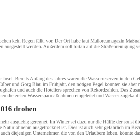
n Wochen kein Regen fällt, vor. Der Ort habe laut Mallorcamagazin Maß
en ausgestellt werden. Außerdem soll fortan auf die Straßenreinigung 
r Insel. Bereits Anfang des Jahres waren die Wasserreserven in den G
n Cúber und Gorg Blau im Frühjahr, den nötigen Pegel konnten sie aber 
r Flughafen und auch die Hoteliers sprechen von Rekordzahlen. Das Zus
hen die ersten Wassersparmaßnahmen eingeleitet und Wasser zugekauft
2016 drohen
mehr ausgiebig geregnet. Im Winter sei dazu nur die Hälfte der sonst ü
die Natur ohnehin ausgetrocknet ist. Dies ist auch sehr gefährlich im
r auch diejenigen Unternehmer, die von den Urlaubern leben, könnte das