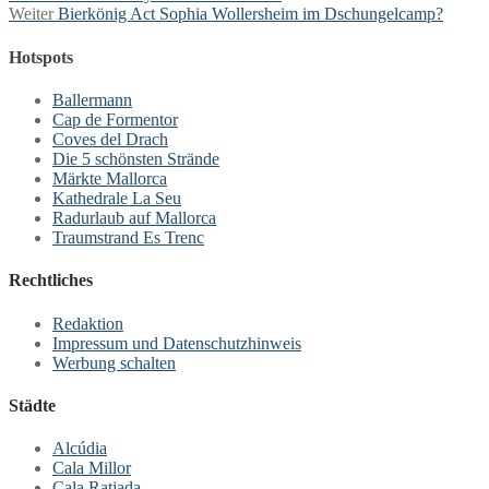
Nächster
Beitrag:
Weiter
Bierkönig Act Sophia Wollersheim im Dschungelcamp?
Beitrag:
Hotspots
Ballermann
Cap de Formentor
Coves del Drach
Die 5 schönsten Strände
Märkte Mallorca
Kathedrale La Seu
Radurlaub auf Mallorca
Traumstrand Es Trenc
Rechtliches
Redaktion
Impressum und Datenschutzhinweis
Werbung schalten
Städte
Alcúdia
Cala Millor
Cala Ratjada