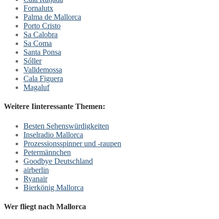
Fornalutx
Palma de Mallorca
Porto Cristo
Sa Calobra
Sa Coma
Santa Ponsa
Sóller
Valldemossa
Cala Figuera
Magaluf
Weitere Iinteressante Themen:
Besten Sehenswürdigkeiten
Inselradio Mallorca
Prozessionsspinner und -raupen
Petermännchen
Goodbye Deutschland
airberlin
Ryanair
Bierkönig Mallorca
Wer fliegt nach Mallorca