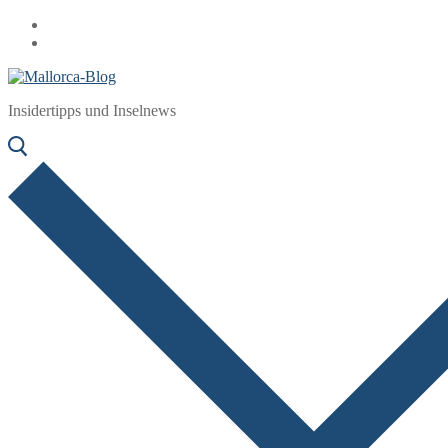
Zum
Menü
Schließen
Inhalt
springen
Insidertipps und Inselnews