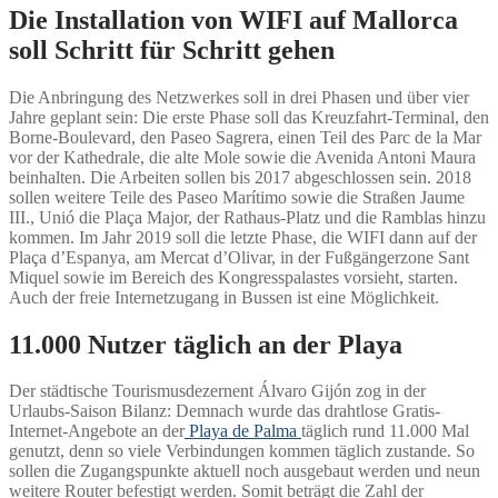
Die Installation von WIFI auf Mallorca
soll Schritt für Schritt gehen
Die Anbringung des Netzwerkes soll in drei Phasen und über vier
Jahre geplant sein: Die erste Phase soll das Kreuzfahrt-Terminal, den
Borne-Boulevard, den Paseo Sagrera, einen Teil des Parc de la Mar
vor der Kathedrale, die alte Mole sowie die Avenida Antoni Maura
beinhalten. Die Arbeiten sollen bis 2017 abgeschlossen sein. 2018
sollen weitere Teile des Paseo Marítimo sowie die Straßen Jaume
III., Unió die Plaça Major, der Rathaus-Platz und die Ramblas hinzu
kommen. Im Jahr 2019 soll die letzte Phase, die WIFI dann auf der
Plaça d’Espanya, am Mercat d’Olivar, in der Fußgängerzone Sant
Miquel sowie im Bereich des Kongresspalastes vorsieht, starten.
Auch der freie Internetzugang in Bussen ist eine Möglichkeit.
11.000 Nutzer täglich an der Playa
Der städtische Tourismusdezernent Álvaro Gijón zog in der
Urlaubs-Saison Bilanz: Demnach wurde das drahtlose Gratis-
Internet-Angebote an der
Playa de Palma
täglich rund 11.000 Mal
genutzt, denn so viele Verbindungen kommen täglich zustande. So
sollen die Zugangspunkte aktuell noch ausgebaut werden und neun
weitere Router befestigt werden. Somit beträgt die Zahl der