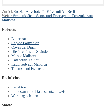
Beitragsnavigation
Vorheriger
Zurück
Spezial-Angebote für Flüge mit Air Berlin
Nächster
Beitrag:
Weiter
Verkaufsoffene Sonn- und Feiertage im Dezember auf
Beitrag:
Mallorca
Hotspots
Ballermann
Cap de Formentor
Coves del Drach
Die 5 schönsten Strände
Märkte Mallorca
Kathedrale La Seu
Radurlaub auf Mallorca
Traumstrand Es Trenc
Rechtliches
Redaktion
Impressum und Datenschutzhinweis
Werbung schalten
Städte