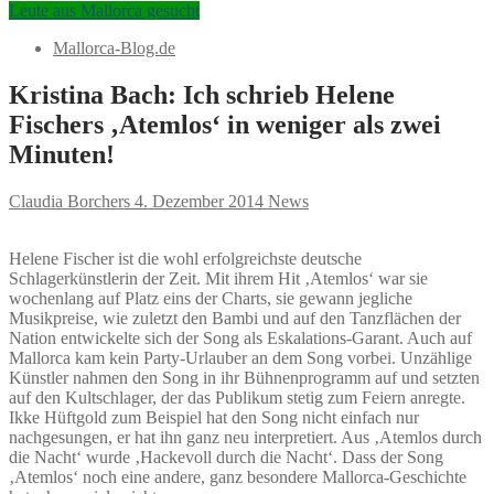
Leute aus Mallorca gesucht
Mallorca-Blog.de
Kristina Bach: Ich schrieb Helene
Fischers ‚Atemlos‘ in weniger als zwei
Minuten!
Claudia Borchers
4. Dezember 2014
News
Helene Fischer ist die wohl erfolgreichste deutsche
Schlagerkünstlerin der Zeit. Mit ihrem Hit ‚Atemlos‘ war sie
wochenlang auf Platz eins der Charts, sie gewann jegliche
Musikpreise, wie zuletzt den Bambi und auf den Tanzflächen der
Nation entwickelte sich der Song als Eskalations-Garant. Auch auf
Mallorca kam kein Party-Urlauber an dem Song vorbei. Unzählige
Künstler nahmen den Song in ihr Bühnenprogramm auf und setzten
auf den Kultschlager, der das Publikum stetig zum Feiern anregte.
Ikke Hüftgold zum Beispiel hat den Song nicht einfach nur
nachgesungen, er hat ihn ganz neu interpretiert. Aus ‚Atemlos durch
die Nacht‘ wurde ‚Hackevoll durch die Nacht‘. Dass der Song
‚Atemlos‘ noch eine andere, ganz besondere Mallorca-Geschichte