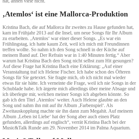
hat, ahnen viele nicht.
‚Atemlos‘ ist eine Mallorca-Produktion
Kristina Bach, die auf Mallorca ihr zweites zu Hause gefunden hat,
kam im Frühjahr 2013 auf die Insel, um neue Songs für Ihr Album
zu erarbeiten. ‚Atemlos‘ war einer dieser Songs. „Es war ein
Frühlingstag, ich hatte kaum Zeit, weil ich mich mit Freundinnen
treffen wollte. So nahm ich den Song schnell in der Küche auf
meinem Band auf. Der Refrain war in 1:40 Minuten fertig.“ Aber
warum hat Kristina Bach den Song nicht selbst zum Hit gesungen?
Auf diese Frage hat Kristina Bach eine Erklärung: „Auf einer
Veranstaltung traf ich Helene Fischer. Ich habe schon des Öfteren
Songs für Sie getextet. Sie fragte mich, ob ich nicht mal wieder
etwas für sie hätte. Ich verneinte die Frage, weil ich nie Songs in der
Schublade habe. Ich ärgerte mich allerdings über meine Absage und
ich überlegte mir, welchen meiner Songs ich abgeben könnte. So
gab ich den Titel ‚Atemlos‘ weiter. Auch Helene glaubte an den
Song und nahm ihn mit auf ihr Album ‚Farbenspiel‘. Als
Zweitauskopplung machte sie ihn dann zum Megahit. Auf meinem
Album ‚Leben ist Liebe‘ hat der Song aber auch einen Platz
gefunden, allerdings auf englisch“, verrät Kristina Bach bei der
Music&Talk Runde am 29. November 2014 im Palma Aquarium.