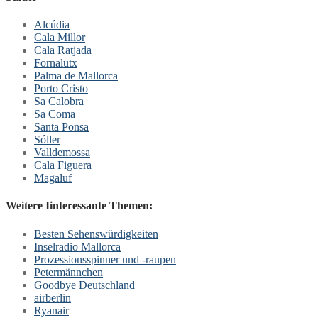
Alcúdia
Cala Millor
Cala Ratjada
Fornalutx
Palma de Mallorca
Porto Cristo
Sa Calobra
Sa Coma
Santa Ponsa
Sóller
Valldemossa
Cala Figuera
Magaluf
Weitere Iinteressante Themen:
Besten Sehenswürdigkeiten
Inselradio Mallorca
Prozessionsspinner und -raupen
Petermännchen
Goodbye Deutschland
airberlin
Ryanair