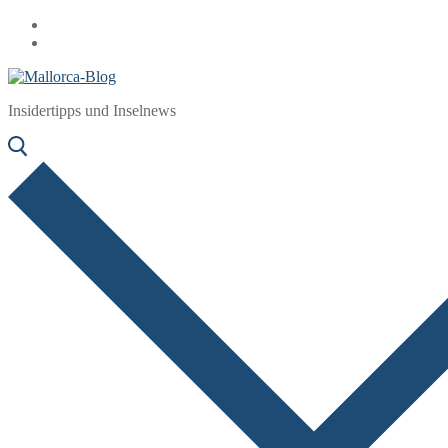
Zum
Menü
Schließen
Inhalt
springen
Insidertipps und Inselnews