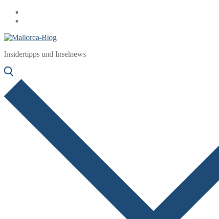
Zum
Menü
Schließen
Inhalt
springen
Insidertipps und Inselnews