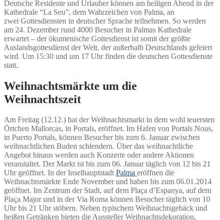
Deutsche Residente und Urlauber können am heiligen Abend in der
Kathedrale “La Seu”, dem Wahrzeichen von Palma, an
zwei Gottesdiensten in deutscher Sprache teilnehmen. So werden
am 24. Dezember rund 4000 Besucher in Palmas Kathedrale
erwartet – der ökumenische Gottesdienst ist somit der größte
Auslandsgottesdienst der Welt, der außerhalb Deutschlands gefeiert
wird. Um 15:30 und um 17 Uhr finden die deutschen Gottesdienste
statt.
Weihnachtsmärkte um die
Weihnachtszeit
Am Freitag (12.12.) hat der Weihnachtsmarkt in dem wohl teuersten
Örtchen Mallorcas, in Portals, eröffnet. Im Hafen von Portals Nous,
in Puerto Portals, können Besucher bis zum 6. Januar zwischen
weihnachtlichen Buden schlendern. Über das weihnachtliche
Angebot hinaus werden auch Konzerte oder andere Aktionen
veranstaltet. Der Markt ist bis zum 06. Januar täglich von 12 bis 21
Uhr geöffnet. In der Inselhauptstadt
Palma
eröffnen die
Weihnachtsmärkte Ende November und haben bis zum 06.01.2014
geöffnet. Im Zentrum der Stadt, auf dem Plaça d’Espanya, auf dem
Plaça Major und in der Via Roma können Besucher täglich von 10
Uhr bis 21 Uhr stöbern. Neben typischem Weihnachtsgebäck und
heißen Getränken bieten die Aussteller Weihnachtsdekoration,