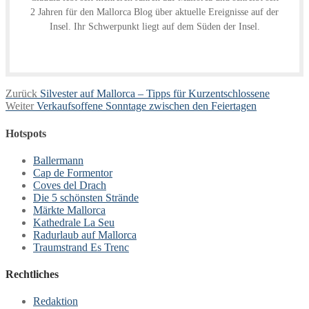
2 Jahren für den Mallorca Blog über aktuelle Ereignisse auf der
Insel. Ihr Schwerpunkt liegt auf dem Süden der Insel.
Beitragsnavigation
Vorheriger
Zurück
Silvester auf Mallorca – Tipps für Kurzentschlossene
Nächster
Beitrag:
Weiter
Verkaufsoffene Sonntage zwischen den Feiertagen
Beitrag:
Hotspots
Ballermann
Cap de Formentor
Coves del Drach
Die 5 schönsten Strände
Märkte Mallorca
Kathedrale La Seu
Radurlaub auf Mallorca
Traumstrand Es Trenc
Rechtliches
Redaktion