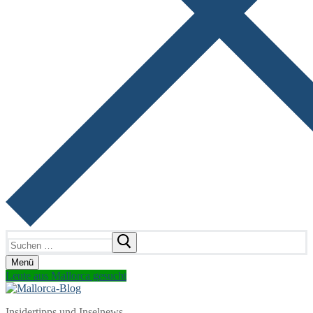
Suchen
nach:
Menü
Leute aus Mallorca gesucht
Insidertipps und Inselnews