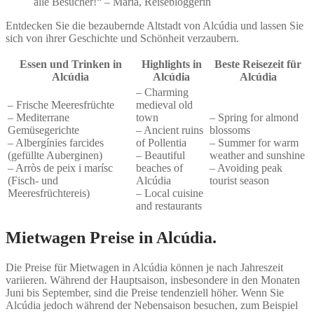
alle Besucher!“ – Maria, Reisebloggerin
Entdecken Sie die bezaubernde Altstadt von Alcúdia und lassen Sie
sich von ihrer Geschichte und Schönheit verzaubern.
Essen und Trinken in
Highlights in
Beste Reisezeit für
Alcúdia
Alcúdia
Alcúdia
– Charming
– Frische Meeresfrüchte
medieval old
– Mediterrane
town
– Spring for almond
Gemüsegerichte
– Ancient ruins
blossoms
– Albergínies farcides
of Pollentia
– Summer for warm
(gefüllte Auberginen)
– Beautiful
weather and sunshine
– Arròs de peix i marísc
beaches of
– Avoiding peak
(Fisch- und
Alcúdia
tourist season
Meeresfrüchtereis)
– Local cuisine
and restaurants
Mietwagen Preise in Alcúdia.
Die Preise für Mietwagen in Alcúdia können je nach Jahreszeit
variieren. Während der Hauptsaison, insbesondere in den Monaten
Juni bis September, sind die Preise tendenziell höher. Wenn Sie
Alcúdia jedoch während der Nebensaison besuchen, zum Beispiel