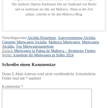
Der studierte Diplom Kaufmann lebt am Stadtrand von Berlin
und ist mehrmals im Jahr auf Mallorca. Wenn es die Zeit
zulässt, schreibt er für den Mallorca-Blog.
Verschlagwortet
Alcúdia Reisetipps
,
Autovermietung Alcúdia
,
Günstige Mietwagen Alcúdia
,
Mallorca Mietwagen
,
Mietwagen
Alcúdia
,
Top Mietwagenangebote
Beitragsnavigation
Vorheriger
Zurück
Mietwagen in Palma de Mallorca – Bestpreise Finden
Nächster
Beitrag:
Weiter
Angebote für Mietwagen in Sóller 2024
Beitrag:
Schreibe einen Kommentar
Deine E-Mail-Adresse wird nicht veröffentlicht.
Erforderliche
Felder sind mit
*
markiert
Kommentar
*