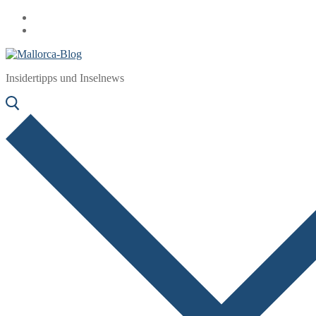
Zum
Menü
Schließen
Inhalt
springen
Insidertipps und Inselnews