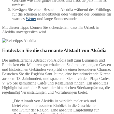
Gerichte wie albergínies farcides und arròs de peix i marísc
umfasst.
Erwägen Sie einen Besuch in Alcúdia während des Frühlings
für die schönen Mandelblüten oder während des Sommers für
warmes
Wetter
und lange Sonnenstunden.
Mit diesen Tipps können Sie sicherstellen, dass Ihr Urlaub in
Alcúdia unvergesslich wird.
Entdecken Sie die charmante Altstadt von Alcúdia
Die mittelalterliche Altstadt von Alcúdia lädt zum Bummeln und
Entdecken ein. Mit ihren gut erhaltenen Stadtmauern, engen Gassen
und historischen Gebäuden versprüht sie einen besonderen Charme.
Besuchen Sie die Església Sant Jaume, eine beeindruckende Kirche
aus dem 13. Jahrhundert, und spazieren Sie durch den Plaça Carles
V, wo Sie gemütliche Cafés und Restaurants finden. Ein absolutes
Highlight ist auch der Besuch der historischen Stierkampfarena, die
regelmäßig Veranstaltungen und Vorführungen bietet.
„Die Altstadt von Alcúdia ist wirklich malerisch und
bietet einen interessanten Einblick in die Geschichte
und Kultur der Region. Eine absolute Empfehlung für