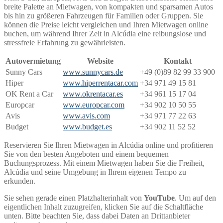
breite Palette an Mietwagen, von kompakten und sparsamen Autos
bis hin zu größeren Fahrzeugen für Familien oder Gruppen. Sie
können die Preise leicht vergleichen und Ihren Mietwagen online
buchen, um während Ihrer Zeit in Alcúdia eine reibungslose und
stressfreie Erfahrung zu gewährleisten.
Autovermietung
Website
Kontakt
Sunny Cars
www.sunnycars.de
+49 (0)89 82 99 33 900
Hiper
www.hiperrentacar.com
+34 971 49 15 81
OK Rent a Car
www.okrentacar.es
+34 961 15 17 04
Europcar
www.europcar.com
+34 902 10 50 55
Avis
www.avis.com
+34 971 77 22 63
Budget
www.budget.es
+34 902 11 52 52
Reservieren Sie Ihren Mietwagen in Alcúdia online und profitieren
Sie von den besten Angeboten und einem bequemen
Buchungsprozess. Mit einem Mietwagen haben Sie die Freiheit,
Alcúdia und seine Umgebung in Ihrem eigenen Tempo zu
erkunden.
Sie sehen gerade einen Platzhalterinhalt von
YouTube
. Um auf den
eigentlichen Inhalt zuzugreifen, klicken Sie auf die Schaltfläche
unten. Bitte beachten Sie, dass dabei Daten an Drittanbieter