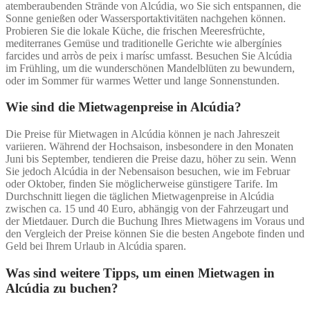
atemberaubenden Strände von Alcúdia, wo Sie sich entspannen, die
Sonne genießen oder Wassersportaktivitäten nachgehen können.
Probieren Sie die lokale Küche, die frischen Meeresfrüchte,
mediterranes Gemüse und traditionelle Gerichte wie albergínies
farcides und arròs de peix i marísc umfasst. Besuchen Sie Alcúdia
im Frühling, um die wunderschönen Mandelblüten zu bewundern,
oder im Sommer für warmes Wetter und lange Sonnenstunden.
Wie sind die Mietwagenpreise in Alcúdia?
Die Preise für Mietwagen in Alcúdia können je nach Jahreszeit
variieren. Während der Hochsaison, insbesondere in den Monaten
Juni bis September, tendieren die Preise dazu, höher zu sein. Wenn
Sie jedoch Alcúdia in der Nebensaison besuchen, wie im Februar
oder Oktober, finden Sie möglicherweise günstigere Tarife. Im
Durchschnitt liegen die täglichen Mietwagenpreise in Alcúdia
zwischen ca. 15 und 40 Euro, abhängig von der Fahrzeugart und
der Mietdauer. Durch die Buchung Ihres Mietwagens im Voraus und
den Vergleich der Preise können Sie die besten Angebote finden und
Geld bei Ihrem Urlaub in Alcúdia sparen.
Was sind weitere Tipps, um einen Mietwagen in
Alcúdia zu buchen?