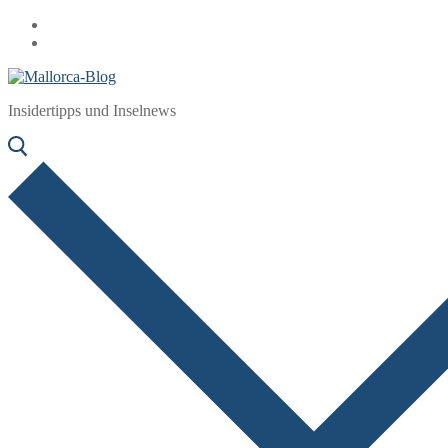
Zum
Menü
Schließen
Inhalt
springen
Insidertipps und Inselnews