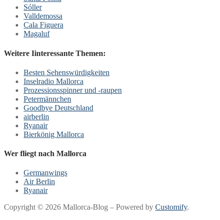
Sóller
Valldemossa
Cala Figuera
Magaluf
Weitere Iinteressante Themen:
Besten Sehenswürdigkeiten
Inselradio Mallorca
Prozessionsspinner und -raupen
Petermännchen
Goodbye Deutschland
airberlin
Ryanair
Bierkönig Mallorca
Wer fliegt nach Mallorca
Germanwings
Air Berlin
Ryanair
Copyright © 2026 Mallorca-Blog – Powered by
Customify
.