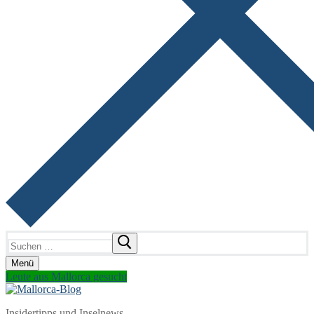
Suchen
nach:
Menü
Leute aus Mallorca gesucht
Insidertipps und Inselnews