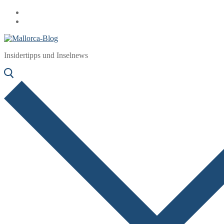
Zum
Menü
Schließen
Inhalt
springen
Insidertipps und Inselnews