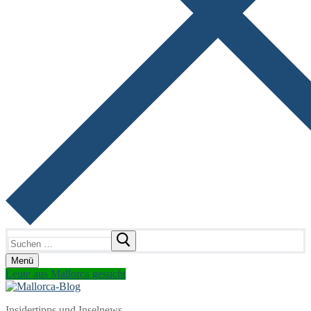
Suchen
nach:
Menü
Leute aus Mallorca gesucht
Insidertipps und Inselnews