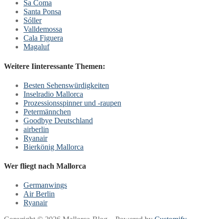
Sa Coma
Santa Ponsa
Sóller
Valldemossa
Cala Figuera
Magaluf
Weitere Iinteressante Themen:
Besten Sehenswürdigkeiten
Inselradio Mallorca
Prozessionsspinner und -raupen
Petermännchen
Goodbye Deutschland
airberlin
Ryanair
Bierkönig Mallorca
Wer fliegt nach Mallorca
Germanwings
Air Berlin
Ryanair