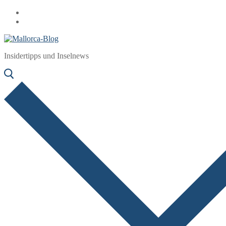
Zum
Menü
Schließen
Inhalt
springen
Insidertipps und Inselnews