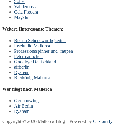
Sóller
Valldemossa
Cala Figuera
Magaluf
Weitere Iinteressante Themen:
Besten Sehenswürdigkeiten
Inselradio Mallorca
Prozessionsspinner und -raupen
Petermännchen
Goodbye Deutschland
airberlin
Ryanair
Bierkönig Mallorca
Wer fliegt nach Mallorca
Germanwings
Air Berlin
Ryanair
Copyright © 2026 Mallorca-Blog – Powered by
Customify
.