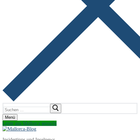
Suchen
nach:
Menü
Leute aus Mallorca gesucht
Insidertipps und Inselnews