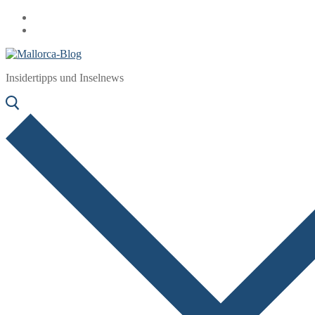
Zum
Menü
Schließen
Inhalt
springen
Insidertipps und Inselnews