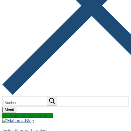
Suchen
nach:
Menü
Leute aus Mallorca gesucht
Insidertipps und Inselnews