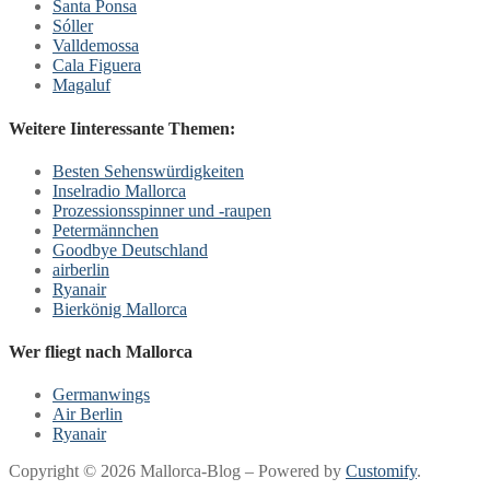
Santa Ponsa
Sóller
Valldemossa
Cala Figuera
Magaluf
Weitere Iinteressante Themen:
Besten Sehenswürdigkeiten
Inselradio Mallorca
Prozessionsspinner und -raupen
Petermännchen
Goodbye Deutschland
airberlin
Ryanair
Bierkönig Mallorca
Wer fliegt nach Mallorca
Germanwings
Air Berlin
Ryanair
Copyright © 2026 Mallorca-Blog – Powered by
Customify
.