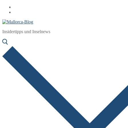
Zum
Menü
Schließen
Inhalt
springen
Insidertipps und Inselnews