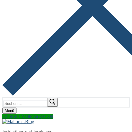
Suchen
nach:
Menü
Leute aus Mallorca gesucht
Insidertipps und Inselnews