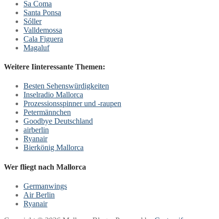
Sa Coma
Santa Ponsa
Sóller
Valldemossa
Cala Figuera
Magaluf
Weitere Iinteressante Themen:
Besten Sehenswürdigkeiten
Inselradio Mallorca
Prozessionsspinner und -raupen
Petermännchen
Goodbye Deutschland
airberlin
Ryanair
Bierkönig Mallorca
Wer fliegt nach Mallorca
Germanwings
Air Berlin
Ryanair