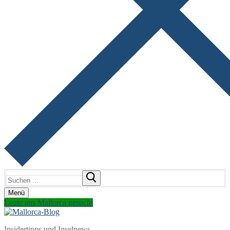
Suchen
nach:
Menü
Leute aus Mallorca gesucht
Insidertipps und Inselnews