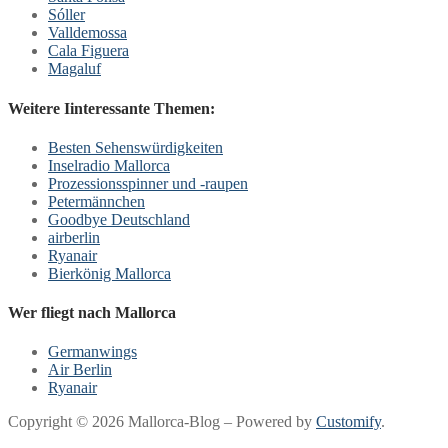
Sóller
Valldemossa
Cala Figuera
Magaluf
Weitere Iinteressante Themen:
Besten Sehenswürdigkeiten
Inselradio Mallorca
Prozessionsspinner und -raupen
Petermännchen
Goodbye Deutschland
airberlin
Ryanair
Bierkönig Mallorca
Wer fliegt nach Mallorca
Germanwings
Air Berlin
Ryanair
Copyright © 2026 Mallorca-Blog – Powered by
Customify
.