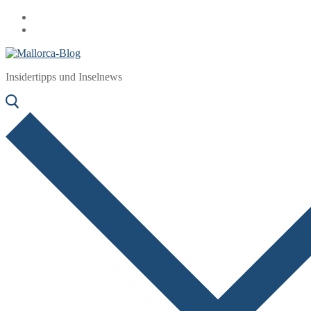
Zum
Menü
Schließen
Inhalt
springen
Insidertipps und Inselnews