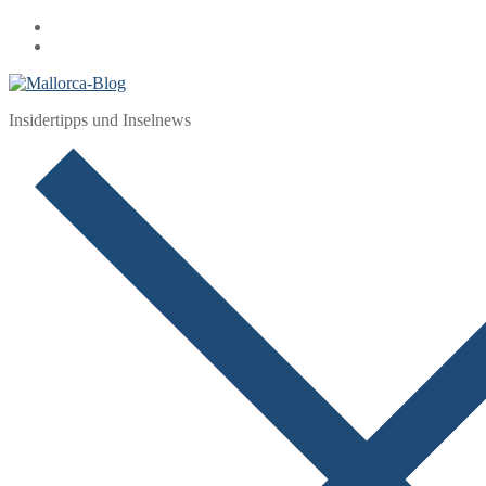
Zum
Menü
Schließen
Inhalt
springen
Insidertipps und Inselnews