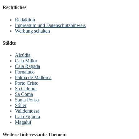
Rechtliches
Redaktion
Impressum und Datenschutzhinweis
Werbung schalten
Städte
Alcúdia
Cala Millor
Cala Ratjada
Fornalutx
Palma de Mallorca
Porto Cristo
Sa Calobra
Sa Coma
Santa Ponsa
Sóller
Valldemossa
Cala Figuera
Magaluf
Weitere Iinteressante Themen: