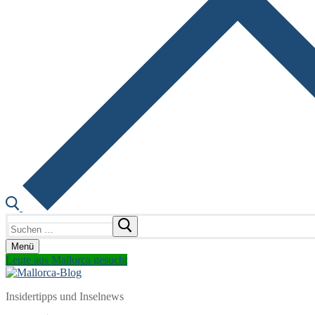
Suchen
nach:
Menü
Leute aus Mallorca gesucht
Insidertipps und Inselnews