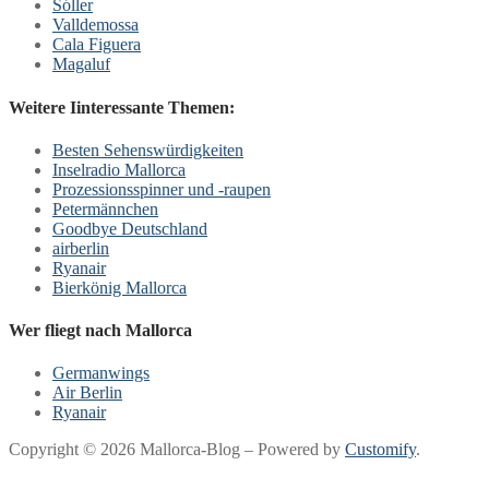
Sóller
Valldemossa
Cala Figuera
Magaluf
Weitere Iinteressante Themen:
Besten Sehenswürdigkeiten
Inselradio Mallorca
Prozessionsspinner und -raupen
Petermännchen
Goodbye Deutschland
airberlin
Ryanair
Bierkönig Mallorca
Wer fliegt nach Mallorca
Germanwings
Air Berlin
Ryanair
Copyright © 2026 Mallorca-Blog – Powered by
Customify
.