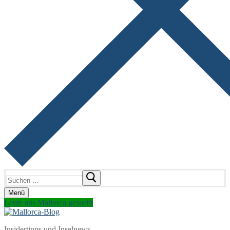
Suchen
nach:
Menü
Leute aus Mallorca gesucht
Insidertipps und Inselnews