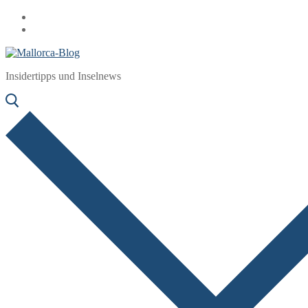
Zum
Menü
Schließen
Inhalt
springen
Insidertipps und Inselnews