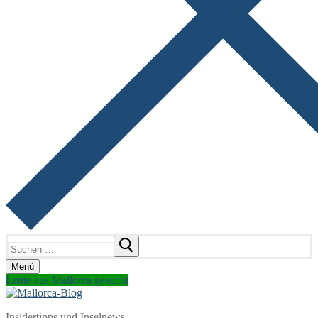
Suchen
nach:
Menü
Leute aus Mallorca gesucht
Insidertipps und Inselnews