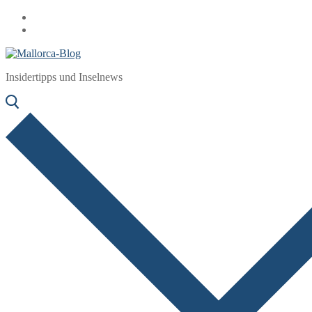
Zum
Menü
Schließen
Inhalt
springen
Insidertipps und Inselnews