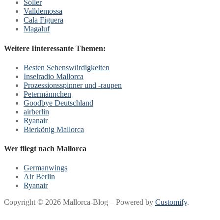
Sóller
Valldemossa
Cala Figuera
Magaluf
Weitere Iinteressante Themen:
Besten Sehenswürdigkeiten
Inselradio Mallorca
Prozessionsspinner und -raupen
Petermännchen
Goodbye Deutschland
airberlin
Ryanair
Bierkönig Mallorca
Wer fliegt nach Mallorca
Germanwings
Air Berlin
Ryanair
Copyright © 2026 Mallorca-Blog – Powered by
Customify
.