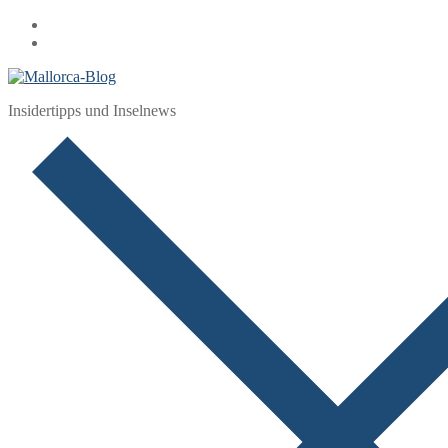
Zum
Menü
Schließen
Inhalt
springen
Insidertipps und Inselnews