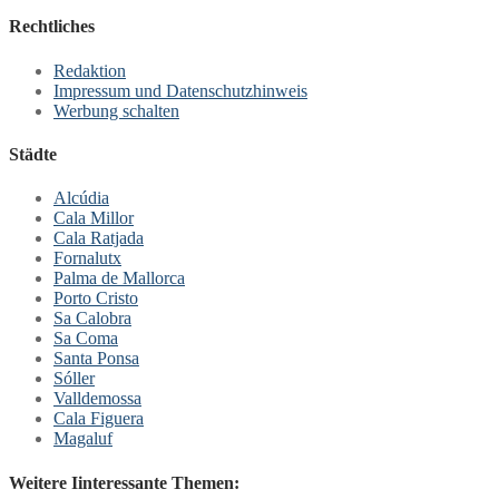
Rechtliches
Redaktion
Impressum und Datenschutzhinweis
Werbung schalten
Städte
Alcúdia
Cala Millor
Cala Ratjada
Fornalutx
Palma de Mallorca
Porto Cristo
Sa Calobra
Sa Coma
Santa Ponsa
Sóller
Valldemossa
Cala Figuera
Magaluf
Weitere Iinteressante Themen: