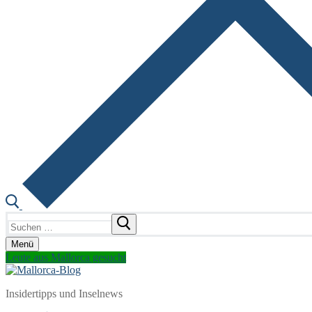
Suchen
nach:
Menü
Leute aus Mallorca gesucht
Insidertipps und Inselnews