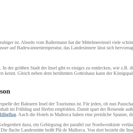
ruhiger ist. Abseits vom Ballermann hat die Mittelmeerinsel viele schö
asser auf Badewannentemperatur, das Landesinnere lässt sich hervorr
 In der größten Stadt der Insel gibt es einiges zu entdecken, wie z.B. d
iven kennt. Gleich neben dem berühmten Gotteshaus kann der Königspala
ison
elle der Balearen Insel der Tourismus ist. Für jeden, ob nun Pauschal-
alt im Frühling und Herbst empfohlen. Damit spart der Reisende auße
illigflug
. Auch die Hotels in Mallorca haben eine preisliche Spanne, d
elegenheit dazu, ein Gebirgszug der parallel zur Nordwestküste verläu
flache Landesmitte heißt Plà de Mallorca. Von dort bezieht die Insel 