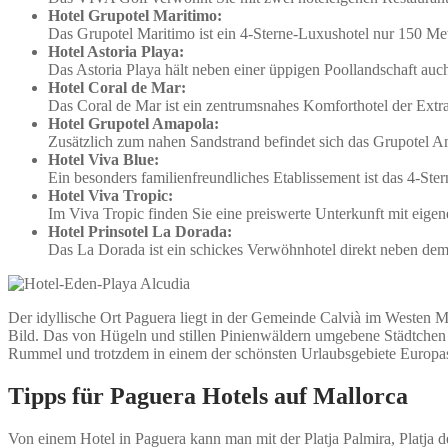
Hotel Grupotel Maritimo:
Das Grupotel Maritimo ist ein 4-Sterne-Luxushotel nur 150 Met
Hotel Astoria Playa:
Das Astoria Playa hält neben einer üppigen Poollandschaft auc
Hotel Coral de Mar:
Das Coral de Mar ist ein zentrumsnahes Komforthotel der Extrak
Hotel Grupotel Amapola:
Zusätzlich zum nahen Sandstrand befindet sich das Grupotel A
Hotel Viva Blue:
Ein besonders familienfreundliches Etablissement ist das 4-Ste
Hotel Viva Tropic:
Im Viva Tropic finden Sie eine preiswerte Unterkunft mit eigen
Hotel Prinsotel La Dorada:
Das La Dorada ist ein schickes Verwöhnhotel direkt neben dem
Der idyllische Ort Paguera liegt in der Gemeinde Calvià im Westen Mal
Bild. Das von Hügeln und stillen Pinienwäldern umgebene Städtchen 
Rummel und trotzdem in einem der schönsten Urlaubsgebiete Europas 
Tipps für Paguera Hotels auf Mallorca
Von einem Hotel in Paguera kann man mit der Platja Palmira, Platja