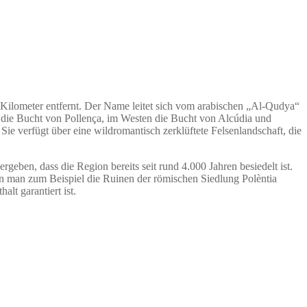
 Kilometer entfernt. Der Name leitet sich vom arabischen „Al-Qudya“
ch die Bucht von Pollença, im Westen die Bucht von Alcúdia und
Sie verfügt über eine wildromantisch zerklüftete Felsenlandschaft, die
eben, dass die Region bereits seit rund 4.000 Jahren besiedelt ist.
ann man zum Beispiel die Ruinen der römischen Siedlung Polèntia
lt garantiert ist.