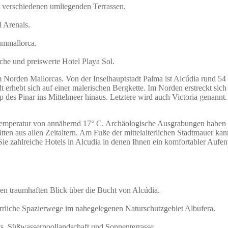
it verschiedenen umliegenden Terrassen.
l Arenals.
ummallorca.
liche und preiswerte Hotel Playa Sol.
Norden Mallorcas. Von der Inselhauptstadt Palma ist Alcúdia rund 54
adt erhebt sich auf einer malerischen Bergkette. Im Norden erstreckt si
 des Pinar ins Mittelmeer hinaus. Letztere wird auch Victoria genannt. 
stemperatur von annähernd 17° C. Archäologische Ausgrabungen haben erg
ätten aus allen Zeitaltern. Am Fuße der mittelalterlichen Stadtmauer k
e zahlreiche Hotels in Alcudia in denen Ihnen ein komfortabler Aufentha
nen traumhaften Blick über die Bucht von Alcúdia.
rrliche Spazierwege im nahegelegenen Naturschutzgebiet Albufera.
s, Süßwasserpoollandschaft und Sonnenterrasse.