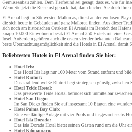
Gemüseanbau zählen. Dem Tierfreund sei gesagt, dass es, wie für Ins
Wenn Sie jetzt die Reiselust gepackt hat, dann buchen Sie doch Ihre
El Arenal liegt im Südwesten Mallorcas, direkt an der endlosen Play
die sich heute in Gebäuden auf ganz Mallorca finden. Aus dieser Tradi
sich noch am historischen Ortskern El Arenals im Bereich des Hafens e
knapp 10.000 Einwohnern besitzt El Arenal 250 Hotels mit einer Gesa
Insel. Außerdem gehören auch die ersten vier der bekannten Balneario
beste Übernachtungsmöglichkeit sind die Hotels in El Arenal, damit 
Beliebtesten Hotels in El Arenal finden Sie hier:
Hotel Iris:
Das Hotel Iris liegt nur 100 Meter vom Strand entfernt und bil
Hotel Riutort:
Das strahlend weiße Riutort liegt strategisch günstig zwischen
Hotel Teide Hostal:
Das preiswerte Teide Hostal befindet sich unmittelbar zwische
Hotel San Diego:
Im San Diego finden Sie auf insgesamt 10 Etagen eine wunderv
Hotel Palma Bay Club:
Eine weitläufige Anlage mit vier Pools und insgesamt sechs Ho
Hotel Isla Dorada:
Das Isla Dorada Hotel bietet seinen Gästen rund um die Uhr ei
Hotel Kilimanjaro: