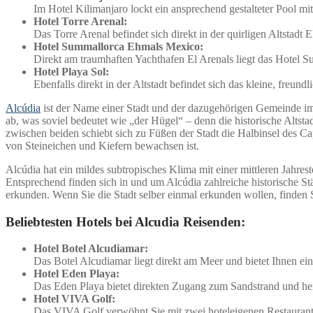
Im Hotel Kilimanjaro lockt ein ansprechend gestalteter Pool m
Hotel Torre Arenal:
Das Torre Arenal befindet sich direkt in der quirligen Altstadt E
Hotel Summallorca Ehmals Mexico:
Direkt am traumhaften Yachthafen El Arenals liegt das Hotel S
Hotel Playa Sol:
Ebenfalls direkt in der Altstadt befindet sich das kleine, freund
Alcúdia
ist der Name einer Stadt und der dazugehörigen Gemeinde im 
ab, was soviel bedeutet wie „der Hügel“ – denn die historische Altst
zwischen beiden schiebt sich zu Füßen der Stadt die Halbinsel des Cap
von Steineichen und Kiefern bewachsen ist.
Alcúdia hat ein mildes subtropisches Klima mit einer mittleren Jahre
Entsprechend finden sich in und um Alcúdia zahlreiche historische St
erkunden. Wenn Sie die Stadt selber einmal erkunden wollen, finden Si
Beliebtesten Hotels bei Alcudia Reisenden:
Hotel Botel Alcudiamar:
Das Botel Alcudiamar liegt direkt am Meer und bietet Ihnen ei
Hotel Eden Playa:
Das Eden Playa bietet direkten Zugang zum Sandstrand und he
Hotel VIVA Golf:
Das VIVA Golf verwöhnt Sie mit zwei hoteleigenen Restaurant