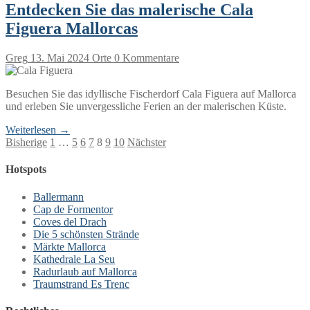
Entdecken Sie das malerische Cala
Figuera Mallorcas
Greg
13. Mai 2024
Orte
0 Kommentare
Besuchen Sie das idyllische Fischerdorf Cala Figuera auf Mallorca
und erleben Sie unvergessliche Ferien an der malerischen Küste.
Weiterlesen →
Seitennummerierung
Bisherige
1
…
5
6
7
8
9
10
Nächster
der
Hotspots
Beiträge
Ballermann
Cap de Formentor
Coves del Drach
Die 5 schönsten Strände
Märkte Mallorca
Kathedrale La Seu
Radurlaub auf Mallorca
Traumstrand Es Trenc