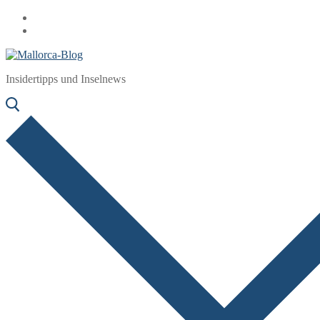
Zum
Menü
Schließen
Inhalt
springen
Insidertipps und Inselnews