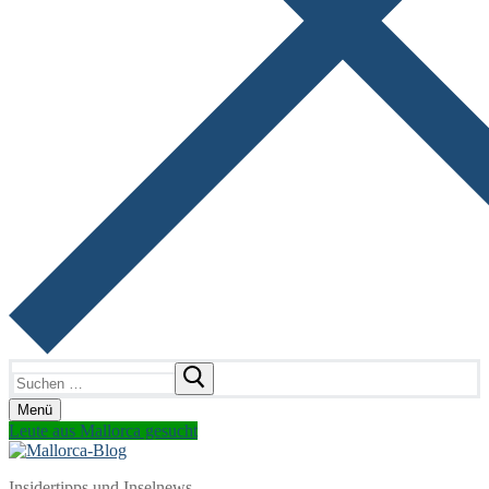
Suchen
nach:
Menü
Leute aus Mallorca gesucht
Insidertipps und Inselnews