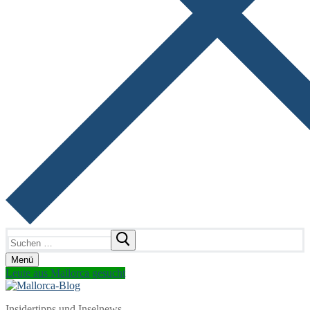
Suchen
nach:
Menü
Leute aus Mallorca gesucht
Insidertipps und Inselnews