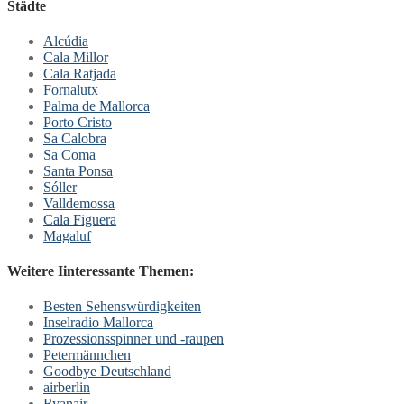
Städte
Alcúdia
Cala Millor
Cala Ratjada
Fornalutx
Palma de Mallorca
Porto Cristo
Sa Calobra
Sa Coma
Santa Ponsa
Sóller
Valldemossa
Cala Figuera
Magaluf
Weitere Iinteressante Themen:
Besten Sehenswürdigkeiten
Inselradio Mallorca
Prozessionsspinner und -raupen
Petermännchen
Goodbye Deutschland
airberlin
Ryanair