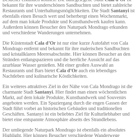
bekannt für ihre wunderschönen Sandbuchten und bietet zahlreiche
Restaurants und Unterhaltungsmöglichkeiten. Die Stadt
Santanyi
ist
ebenfalls einen Besuch wert und beherbergt einen Wochenmarkt,
auf dem man lokale Produkte und Kunsthandwerk kaufen kann.
Außerdem können Besucher den Naturpark Mondrago erkunden
und verschiedene Wanderungen unternehmen.
Die Küstenstadt
Cala d’Or
ist nur eine kurze Autofahrt von Cala
Mondrago entfernt und bekannt für ihre malerischen Sandbuchten
und kristallklaren Meeresabschnitte. Hier können Besucher an den
Stränden entlangspazieren und die herrliche Aussicht auf das
azurblaue Wasser genießen. Mit einer großen Auswahl an
Restaurants und Bars bietet
Cala d’Or
auch ein lebendiges
Nachtleben und kulinarische Köstlichkeiten.
Ein weiteres attraktives Ziel in der Nähe von Cala Mondrago ist die
charmante Stadt
Santanyi
. Hier findet man einen wöchentlichen
Markt, auf dem lokale Produkte, Kunsthandwerk und Souvenirs
angeboten werden. Ein Spaziergang durch die engen Gassen der
Stadt führt vorbei an historischen Gebäuden und traditionellen
Geschäften. Santanyi ist ein beliebtes Ziel für Kulturliebhaber und
bietet eine entspannte Atmosphäre abseits des Strandlebens.
Der umliegende Naturpark Mondrago ist ebenfalls ein absolutes
Highlight. Hier können Besucher verschiedene Wanderwege