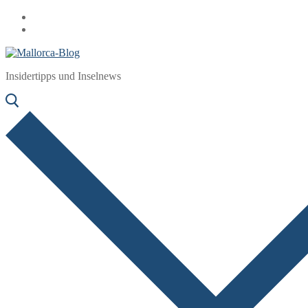
Zum
Menü
Schließen
Inhalt
springen
Insidertipps und Inselnews