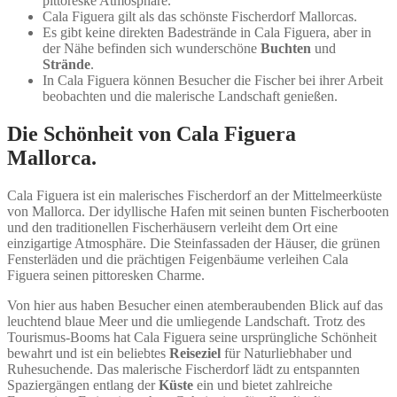
pittoreske Atmosphäre.
Cala Figuera gilt als das schönste Fischerdorf Mallorcas.
Es gibt keine direkten Badestrände in Cala Figuera, aber in
der Nähe befinden sich wunderschöne
Buchten
und
Strände
.
In Cala Figuera können Besucher die Fischer bei ihrer Arbeit
beobachten und die malerische Landschaft genießen.
Die Schönheit von Cala Figuera
Mallorca.
Cala Figuera ist ein malerisches Fischerdorf an der Mittelmeerküste
von Mallorca. Der idyllische Hafen mit seinen bunten Fischerbooten
und den traditionellen Fischerhäusern verleiht dem Ort eine
einzigartige Atmosphäre. Die Steinfassaden der Häuser, die grünen
Fensterläden und die prächtigen Feigenbäume verleihen Cala
Figuera seinen pittoresken Charme.
Von hier aus haben Besucher einen atemberaubenden Blick auf das
leuchtend blaue Meer und die umliegende Landschaft. Trotz des
Tourismus-Booms hat Cala Figuera seine ursprüngliche Schönheit
bewahrt und ist ein beliebtes
Reiseziel
für Naturliebhaber und
Ruhesuchende. Das malerische Fischerdorf lädt zu entspannten
Spaziergängen entlang der
Küste
ein und bietet zahlreiche