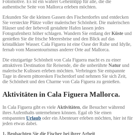
Fotomotive. Es ist ein wahrer Geheimtipp für alle, die die
authentische Seite von Mallorca erleben möchten.
Erkunden Sie die kleinen Gassen des Fischerdorfes und entdecken
Sie versteckte Plätze voller malerischer Schönheit. Die malerischen
Häuser und der liebevoll gestaltete Hafen lassen jedes
Fotografenherz höher schlagen. Wandern Sie entlang der
Küste
und
genießen Sie die frische Meeresbrise und den Blick auf das
kristallklare Wasser. Cala Figuera ist eine Oase der Ruhe und Idylle,
fernab vom Massentourismus anderer Orte auf Mallorca.
Die einzigartige Schönheit von Cala Figuera macht es zu einer
attraktiven Destination für Reisende, die die unberührte
Natur
und
malerische Kulissen erleben möchten. Verbringen Sie entspannte
Tage in diesem pittoresken Fischerdorf und nehmen Sie sich Zeit,
die Schönheit und den Charme von Cala Figuera zu genießen.
Aktivitäten in Cala Figuera Mallorca.
In Cala Figuera gibt es viele
Aktivitäten
, die Besucher während
ihres Aufenthalts unternehmen können. Egal ob Sie einen
entspannten
Urlaub
oder ein Abenteuer erleben möchten, hier ist für
jeden etwas dabei.
1. Beobachten Sie die Fischer bei ihrer Arbeit