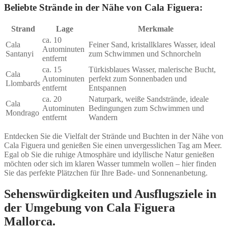
Beliebte Strände in der Nähe von Cala Figuera:
Strand
Lage
Merkmale
ca. 10
Cala
Feiner Sand, kristallklares Wasser, ideal
Autominuten
Santanyi
zum Schwimmen und Schnorcheln
entfernt
ca. 15
Türkisblaues Wasser, malerische Bucht,
Cala
Autominuten
perfekt zum Sonnenbaden und
Llombards
entfernt
Entspannen
ca. 20
Naturpark, weiße Sandstrände, ideale
Cala
Autominuten
Bedingungen zum Schwimmen und
Mondrago
entfernt
Wandern
Entdecken Sie die Vielfalt der Strände und Buchten in der Nähe von
Cala Figuera und genießen Sie einen unvergesslichen Tag am Meer.
Egal ob Sie die ruhige Atmosphäre und idyllische Natur genießen
möchten oder sich im klaren Wasser tummeln wollen – hier finden
Sie das perfekte Plätzchen für Ihre Bade- und Sonnenanbetung.
Sehenswürdigkeiten und Ausflugsziele in
der Umgebung von Cala Figuera
Mallorca.