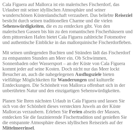
Cala Figuera auf Mallorca ist ein malerisches Fischerdorf, das
Urlauber mit seiner idyllischen Atmosphäre und seiner
wunderschönen Küstenlandschaft verzaubert. Das beliebte
Reiseziel
besticht durch seinen traditionellen Charme und die vielen
Sehenswürdigkeiten
, die es zu entdecken gibt. Von den
malerischen Gassen bis hin zu den romantischen Fischerhäusern und
dem pittoresken Hafen bietet Cala Figuera zahlreiche Fotomotive
und authentische Einblicke in das mallorquinische Fischerdorfleben.
Mit seinen umliegenden Buchten und Stränden lädt das Fischerdorf
zu entspannten Stunden am Meer ein. Ob Schwimmen,
Sonnenbaden oder Wassersport – an der Küste von Cala Figuera
kommt jeder auf seine Kosten. Doch nicht nur das Meer lockt
Besucher an, auch die nahegelegenen
Ausflugsziele
bieten
vielfältige Möglichkeiten für
Wanderungen
und kulturelle
Entdeckungen. Die Schönheit von Mallorca offenbart sich in der
unberührten Natur und den einzigartigen Sehenswürdigkeiten.
Planen Sie Ihren nächsten Urlaub in Cala Figuera und lassen Sie
sich von der Schönheit dieses versteckten Juwels an der Küste
Mallorcas verzaubern. Erleben Sie
Ferien
abseits der Massen,
entdecken Sie die faszinierende Fischertradition und genießen Sie
die entspannte Atmosphäre dieses idyllischen Reiseziels auf der
Mittelmeerinsel
.