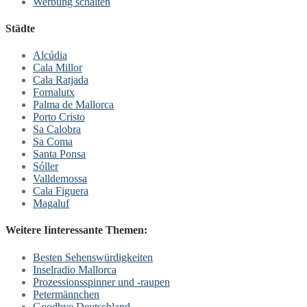
Werbung schalten
Städte
Alcúdia
Cala Millor
Cala Ratjada
Fornalutx
Palma de Mallorca
Porto Cristo
Sa Calobra
Sa Coma
Santa Ponsa
Sóller
Valldemossa
Cala Figuera
Magaluf
Weitere Iinteressante Themen:
Besten Sehenswürdigkeiten
Inselradio Mallorca
Prozessionsspinner und -raupen
Petermännchen
Goodbye Deutschland