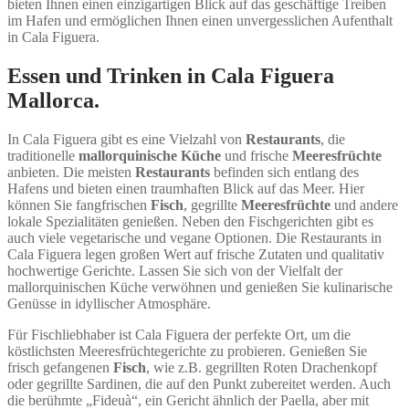
bieten Ihnen einen einzigartigen Blick auf das geschäftige Treiben
im Hafen und ermöglichen Ihnen einen unvergesslichen Aufenthalt
in Cala Figuera.
Essen und Trinken in Cala Figuera
Mallorca.
In Cala Figuera gibt es eine Vielzahl von
Restaurants
, die
traditionelle
mallorquinische Küche
und frische
Meeresfrüchte
anbieten. Die meisten
Restaurants
befinden sich entlang des
Hafens und bieten einen traumhaften Blick auf das Meer. Hier
können Sie fangfrischen
Fisch
, gegrillte
Meeresfrüchte
und andere
lokale Spezialitäten genießen. Neben den Fischgerichten gibt es
auch viele vegetarische und vegane Optionen. Die Restaurants in
Cala Figuera legen großen Wert auf frische Zutaten und qualitativ
hochwertige Gerichte. Lassen Sie sich von der Vielfalt der
mallorquinischen Küche verwöhnen und genießen Sie kulinarische
Genüsse in idyllischer Atmosphäre.
Für Fischliebhaber ist Cala Figuera der perfekte Ort, um die
köstlichsten Meeresfrüchtegerichte zu probieren. Genießen Sie
frisch gefangenen
Fisch
, wie z.B. gegrillten Roten Drachenkopf
oder gegrillte Sardinen, die auf den Punkt zubereitet werden. Auch
die berühmte „Fideuà“, ein Gericht ähnlich der Paella, aber mit