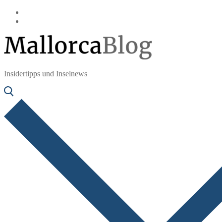
Zum
Menü
Schließen
Inhalt
springen
Insidertipps und Inselnews