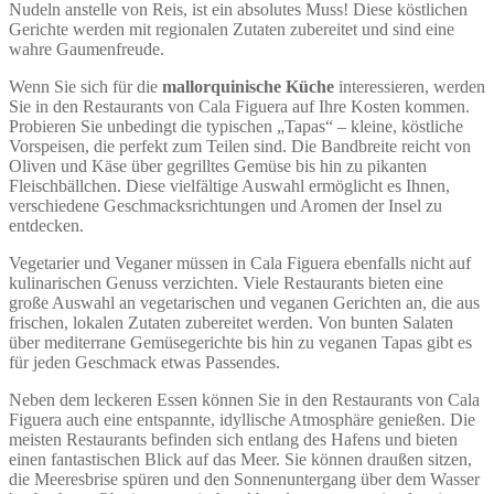
Nudeln anstelle von Reis, ist ein absolutes Muss! Diese köstlichen
Gerichte werden mit regionalen Zutaten zubereitet und sind eine
wahre Gaumenfreude.
Wenn Sie sich für die
mallorquinische Küche
interessieren, werden
Sie in den Restaurants von Cala Figuera auf Ihre Kosten kommen.
Probieren Sie unbedingt die typischen „Tapas“ – kleine, köstliche
Vorspeisen, die perfekt zum Teilen sind. Die Bandbreite reicht von
Oliven und Käse über gegrilltes Gemüse bis hin zu pikanten
Fleischbällchen. Diese vielfältige Auswahl ermöglicht es Ihnen,
verschiedene Geschmacksrichtungen und Aromen der Insel zu
entdecken.
Vegetarier und Veganer müssen in Cala Figuera ebenfalls nicht auf
kulinarischen Genuss verzichten. Viele Restaurants bieten eine
große Auswahl an vegetarischen und veganen Gerichten an, die aus
frischen, lokalen Zutaten zubereitet werden. Von bunten Salaten
über mediterrane Gemüsegerichte bis hin zu veganen Tapas gibt es
für jeden Geschmack etwas Passendes.
Neben dem leckeren Essen können Sie in den Restaurants von Cala
Figuera auch eine entspannte, idyllische Atmosphäre genießen. Die
meisten Restaurants befinden sich entlang des Hafens und bieten
einen fantastischen Blick auf das Meer. Sie können draußen sitzen,
die Meeresbrise spüren und den Sonnenuntergang über dem Wasser