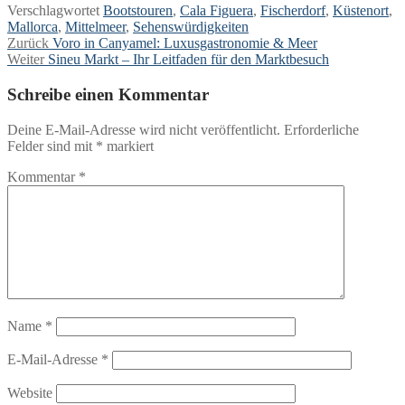
Verschlagwortet
Bootstouren
,
Cala Figuera
,
Fischerdorf
,
Küstenort
,
Mallorca
,
Mittelmeer
,
Sehenswürdigkeiten
Beitragsnavigation
Vorheriger
Zurück
Voro in Canyamel: Luxusgastronomie & Meer
Nächster
Beitrag:
Weiter
Sineu Markt – Ihr Leitfaden für den Marktbesuch
Beitrag:
Schreibe einen Kommentar
Deine E-Mail-Adresse wird nicht veröffentlicht.
Erforderliche
Felder sind mit
*
markiert
Kommentar
*
Name
*
E-Mail-Adresse
*
Website