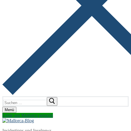
Suchen
nach:
Menü
Leute aus Mallorca gesucht
Insidertipps und Inselnews