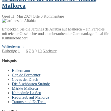
Mallorca
Greg
11. Mai 2024
Orte
0 Kommentare
Entdecken Sie die Jardines de Alfabia auf Mallorca – ein Paradies
mit reicher Geschichte und atemberaubender Gartenanlage. Ideal für
Kulturliebhaber!
Weiterlesen →
Seitennummerierung
Bisherige
1
…
6
7
8
9
10
Nächster
der
Hotspots
Beiträge
Ballermann
Cap de Formentor
Coves del Drach
Die 5 schönsten Strände
Märkte Mallorca
Kathedrale La Seu
Radurlaub auf Mallorca
Traumstrand Es Trenc