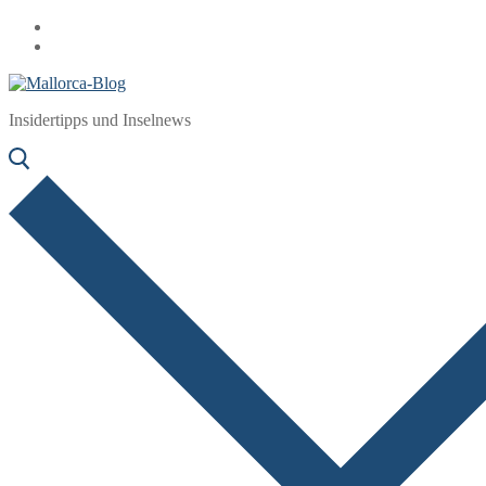
Zum
Menü
Schließen
Inhalt
springen
Insidertipps und Inselnews